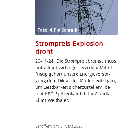
Foto: ©Pia Schmikl
Strompreis-Explosion
droht
20-11-24 „Die Strom­p­reis­b­rem­se muss
un­be­dingt ver­län­gert wer­den. Mit­tel­
fris­tig ge­hört un­se­re En­er­gie­ver­sor­
gung dem Dik­tat der Märk­te entzo­gen,
um Leist­bar­keit si­cher­zu­s­tel­len“, be­
tont KPÖ-Spit­zen­kan­di­da­tin Clau­dia
Klimt-Weitha­ler.
Veröffentlicht: 7. März 2025