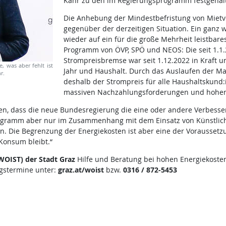
Kahr zu den im Regierungsprogramm festgehal
Die Anhebung der Mindestbefristung von Mietver
gegenüber der derzeitigen Situation. Ein ganz 
wieder auf ein für die große Mehrheit leistbar
Programm von ÖVP, SPÖ und NEOS: Die seit 1.1.
Strompreisbremse war seit 1.12.2022 in Kraft u
, was aber fehlt ist
Jahr und Haushalt. Durch das Auslaufen der Ma
hr.
deshalb der Strompreis für alle Haushaltskund:i
massiven Nachzahlungsforderungen und hohen 
erten, dass die neue Bundesregierung die eine oder andere Verbess
ramm aber nur im Zusammenhang mit dem Einsatz von Künstlicher 
en. Die Begrenzung der Energiekosten ist aber eine der Vorausset
Konsum bleibt.“
WOIST)
der Stadt Graz
Hilfe und Beratung bei hohen Energiekoste
gstermine unter:
graz.at/woist
bzw.
0316 / 872-5453