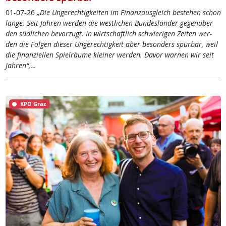
01-07-26
„Die Un­ge­rech­tig­kei­ten im Fi­nanz­aus­g­leich be­ste­hen schon
lan­ge. Seit Jah­ren wer­den die west­li­chen Bun­des­län­der ge­gen­über
den süd­li­chen be­vor­zugt. In wirt­schaft­lich schwie­ri­gen Zei­ten wer­
den die Fol­gen die­ser Un­ge­rech­tig­keit aber be­son­ders spür­bar, weil
die fi­nan­zi­el­len Spiel­räu­me klei­ner wer­den. Da­vor war­nen wir seit
Jah­ren“,
…
KPÖ Graz