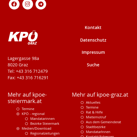
Kontakt
Datenschutz
Impressum
KPÖ-Steiermark
Lagergasse 98a
Suche
8020 Graz
Tel: +43 316 712479
Fax: +43 316 716291
Mehr auf kpoe-
Mehr auf kpoe-graz.at
steiermark.at
Aktuelles
Termine
Termine
Rat & Hilfe
KPÖ - regional
Mieternotruf
Mandatarinnen
Aus dem Gemeinderat
Bezirke Steiermark
Stadtbezirke
Medien/Download
MandatarInnen
Regionalzeitungen
Kontakt/Adressen