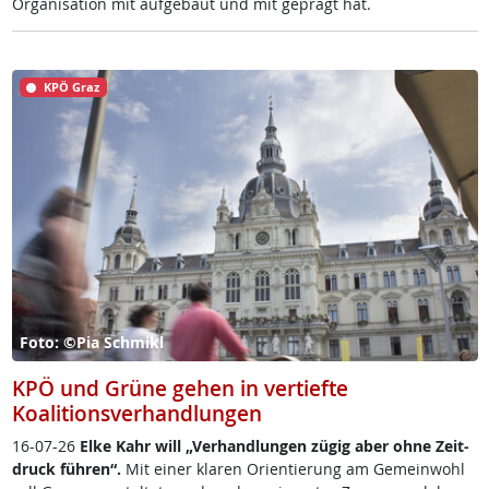
Or­ga­ni­sa­ti­on mit auf­ge­baut und mit ge­prägt hat.
KPÖ Graz
Foto: ©Pia Schmikl
KPÖ und Grüne gehen in vertiefte
Koalitionsverhandlungen
16-07-26
El­ke Kahr will „Ver­hand­lun­gen zü­g­ig aber oh­ne Zeit­
druck füh­r­en“.
Mit ei­ner kla­ren Ori­en­tie­rung am Ge­mein­wohl