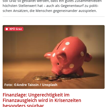
soll Graz so ge­stal­tet wer­den, dass ein gu­tes Zu­sam­men­le­ben
höchs­ten Stel­len­wert hat – auch als Ge­gen­ent­wurf zu po­li­ti­
schen An­sät­zen, die Men­schen ge­gen­ein­an­der aus­spie­len.
KPÖ Graz
Foto: ©Andre Taissin / Unsplash
Finanzlage: Ungerechtigkeit im
Finanzausgleich wird in Krisenzeiten
besonders spürbar