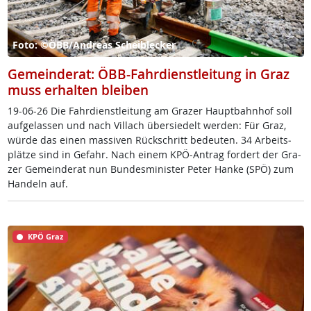
Foto: ©ÖBB/Andreas Scheiblecker
Gemeinderat: ÖBB-Fahrdienstleitung in Graz
muss erhalten bleiben
19-06-26 Die Fahr­di­enst­lei­tung am Gra­zer Haupt­bahn­hof soll
auf­ge­las­sen und nach Vil­lach über­sie­delt wer­den: Für Graz,
wür­de das ei­nen mas­si­ven Rück­schritt be­deu­ten. 34 Ar­beits­
plät­ze sind in Ge­fahr. Nach ei­nem KPÖ-An­trag for­dert der Gra­
zer Ge­mein­de­rat nun Bun­des­mi­nis­ter Pe­ter Han­ke (SPÖ) zum
Han­deln auf.
KPÖ Graz