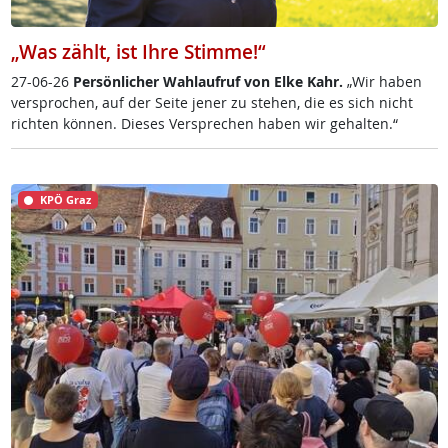
„Was zählt, ist Ihre Stimme!“
27-06-26
Per­sön­li­cher Wahl­auf­ruf von El­ke Kahr.
„Wir ha­ben
ver­spro­chen, auf der Sei­te je­ner zu ste­hen, die es sich nicht
rich­ten kön­nen. Die­ses Ver­sp­re­chen ha­ben wir ge­hal­ten.“
KPÖ Graz