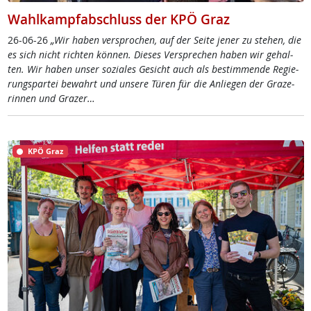
Wahlkampfabschluss der KPÖ Graz
26-06-26
„Wir ha­ben ver­spro­chen, auf der Sei­te je­ner zu ste­hen, die
es sich nicht rich­ten kön­nen. Die­ses Ver­sp­re­chen ha­ben wir ge­hal­
ten. Wir ha­ben un­ser so­zia­les Ge­sicht auch als be­stim­men­de Re­gie­
rung­s­par­tei be­wahrt und un­se­re Tü­ren für die An­lie­gen der Gra­ze­
rin­nen und Gra­zer…
KPÖ Graz