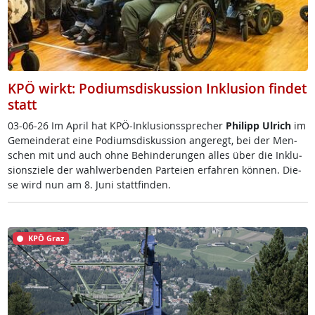
KPÖ wirkt: Podiumsdiskussion Inklusion findet
statt
03-06-26 Im April ha­t K­PÖ-In­k­lu­si­ons­sp­re­cher
Phi­l­ipp Ul­rich
im
Ge­mein­de­rat ei­ne Po­di­ums­dis­kus­si­on an­ge­regt, bei der Men­
schen mit und auch oh­ne Be­hin­de­run­gen al­les über die In­k­lu­
si­ons­zie­le der wahl­wer­ben­den Par­tei­en er­fah­ren kön­nen. Die­
se wird nun am 8. Ju­ni statt­fin­den.
KPÖ Graz