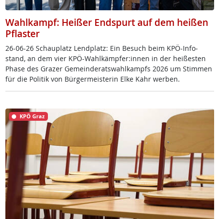
Wahlkampf: Heißer Endspurt auf dem heißen
Pflaster
26-06-26 Schau­platz Lend­platz: Ein Be­such beim KPÖ-In­fo­
stand, an dem vier KPÖ-Wahl­kämp­fer:in­nen in der hei­ßes­ten
Pha­se des Gra­zer Ge­mein­de­rats­wahl­kampfs 2026 um Stim­men
für die Po­li­tik von Bür­ger­meis­te­rin El­ke Kahr wer­ben.
KPÖ Graz