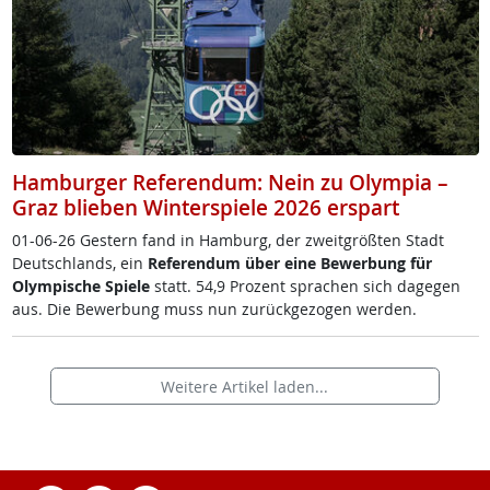
Hamburger Referendum: Nein zu Olympia –
Graz blieben Winterspiele 2026 erspart
01-06-26 Ges­tern fand in Ham­burg, der zweit­größ­ten Stadt
Deut­sch­lands, ein
Re­fe­ren­dum über ei­ne Be­wer­bung für
Olym­pi­sche Spie­le
statt. 54,9 Pro­zent spra­chen sich da­ge­gen
aus. Die Be­wer­bung muss nun zu­rück­ge­zo­gen wer­den.
Weitere Artikel laden...