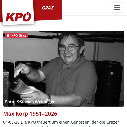
KPÖ Graz
KPÖ Graz
Foto: ©Silvana Weidinger
Max Korp 1951–2026
04-08-26 Die KPÖ trau­ert um ei­nen Ge­nos­sen, der die Gra­zer