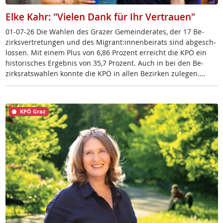
Elke Kahr: "Vielen Dank für Ihr Vertrauen"
01-07-26 Die Wah­len des Gra­zer Ge­mein­de­ra­tes, der 17 Be­
zirks­ver­t­re­tun­gen und des Mi­grant:in­nen­bei­rats sind ab­ge­sch­
los­sen. Mit ei­nem Plus von 6,86 Pro­zent er­reicht die KPÖ ein
his­to­ri­sches Er­geb­nis von 35,7 Pro­zent. Auch in bei den Be­
zirks­rats­wah­len konn­te die KPÖ in al­len Be­zir­ken zu­le­gen.…
KPÖ Graz