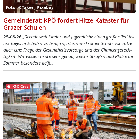
Foto: ©Taken, Pixabay
Gemeinderat: KPÖ fordert Hitze-Kataster für
Grazer Schulen
25-06-26
„Ge­ra­de weil Kin­der und Ju­gend­li­che ei­nen gro­ßen Teil ih­
res Ta­ges in Schu­len ver­brin­gen, ist ein wirk­sa­mer Schutz vor Hit­ze
auch ei­ne Fra­ge der Ge­sund­heits­vor­sor­ge und der Chan­cen­ge­rech­
tig­keit. Wir wis­sen heu­te sehr ge­nau, wel­che Stra­ßen und Plät­ze im
Som­mer be­son­ders heiß…
KPÖ Graz