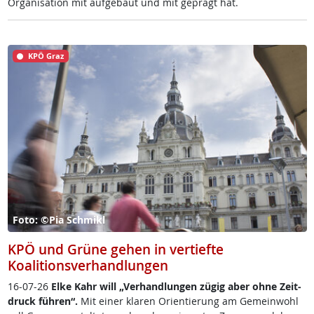
Or­ga­ni­sa­ti­on mit auf­ge­baut und mit ge­prägt hat.
KPÖ Graz
Foto: ©Pia Schmikl
KPÖ und Grüne gehen in vertiefte
Koalitionsverhandlungen
16-07-26
El­ke Kahr will „Ver­hand­lun­gen zü­g­ig aber oh­ne Zeit­
druck füh­r­en“.
Mit ei­ner kla­ren Ori­en­tie­rung am Ge­mein­wohl