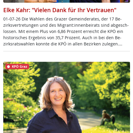
Elke Kahr: "Vielen Dank für Ihr Vertrauen"
01-07-26 Die Wah­len des Gra­zer Ge­mein­de­ra­tes, der 17 Be­
zirks­ver­t­re­tun­gen und des Mi­grant:in­nen­bei­rats sind ab­ge­sch­
los­sen. Mit ei­nem Plus von 6,86 Pro­zent er­reicht die KPÖ ein
his­to­ri­sches Er­geb­nis von 35,7 Pro­zent. Auch in bei den Be­
zirks­rats­wah­len konn­te die KPÖ in al­len Be­zir­ken zu­le­gen.…
KPÖ Graz