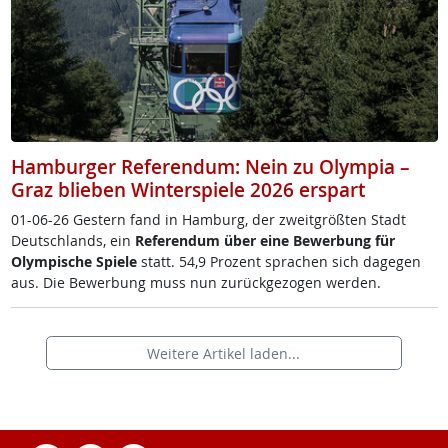
Hamburger Referendum: Nein zu Olympia –
Graz blieben Winterspiele 2026 erspart
01-06-26 Ges­tern fand in Ham­burg, der zweit­größ­ten Stadt
Deut­sch­lands, ein
Re­fe­ren­dum über ei­ne Be­wer­bung für
Olym­pi­sche Spie­le
statt. 54,9 Pro­zent spra­chen sich da­ge­gen
aus. Die Be­wer­bung muss nun zu­rück­ge­zo­gen wer­den.
Weitere Artikel laden...