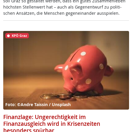
soll Graz so ge­stal­tet wer­den, dass ein gu­tes Zu­sam­men­le­ben
höchs­ten Stel­len­wert hat – auch als Ge­gen­ent­wurf zu po­li­ti­
schen An­sät­zen, die Men­schen ge­gen­ein­an­der aus­spie­len.
KPÖ Graz
Foto: ©Andre Taissin / Unsplash
Finanzlage: Ungerechtigkeit im
Finanzausgleich wird in Krisenzeiten
besonders spürbar