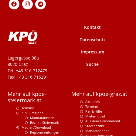
Kontakt
Datenschutz
Impressum
KPÖ-Steiermark
Lagergasse 98a
Suche
8020 Graz
Tel: +43 316 712479
Fax: +43 316 716291
Mehr auf kpoe-
Mehr auf kpoe-graz.at
steiermark.at
Aktuelles
Termine
Termine
Rat & Hilfe
KPÖ - regional
Mieternotruf
Mandatarinnen
Aus dem Gemeinderat
Bezirke Steiermark
Stadtbezirke
Medien/Download
MandatarInnen
Regionalzeitungen
Kontakt/Adressen