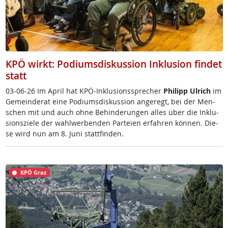
KPÖ wirkt: Podiumsdiskussion Inklusion findet
statt
03-06-26 Im April ha­t K­PÖ-In­k­lu­si­ons­sp­re­cher
Phi­l­ipp Ul­rich
im
Ge­mein­de­rat ei­ne Po­di­ums­dis­kus­si­on an­ge­regt, bei der Men­
schen mit und auch oh­ne Be­hin­de­run­gen al­les über die In­k­lu­
si­ons­zie­le der wahl­wer­ben­den Par­tei­en er­fah­ren kön­nen. Die­
se wird nun am 8. Ju­ni statt­fin­den.
KPÖ Graz