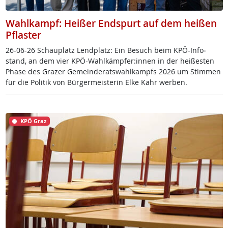
Wahlkampf: Heißer Endspurt auf dem heißen
Pflaster
26-06-26 Schau­platz Lend­platz: Ein Be­such beim KPÖ-In­fo­
stand, an dem vier KPÖ-Wahl­kämp­fer:in­nen in der hei­ßes­ten
Pha­se des Gra­zer Ge­mein­de­rats­wahl­kampfs 2026 um Stim­men
für die Po­li­tik von Bür­ger­meis­te­rin El­ke Kahr wer­ben.
KPÖ Graz