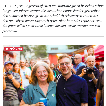
01-07-26
„Die Un­ge­rech­tig­kei­ten im Fi­nanz­aus­g­leich be­ste­hen schon
lan­ge. Seit Jah­ren wer­den die west­li­chen Bun­des­län­der ge­gen­über
den süd­li­chen be­vor­zugt. In wirt­schaft­lich schwie­ri­gen Zei­ten wer­
den die Fol­gen die­ser Un­ge­rech­tig­keit aber be­son­ders spür­bar, weil
die fi­nan­zi­el­len Spiel­räu­me klei­ner wer­den. Da­vor war­nen wir seit
Jah­ren“,
…
KPÖ Graz