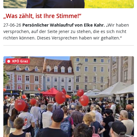
„Was zählt, ist Ihre Stimme!“
27-06-26
Per­sön­li­cher Wahl­auf­ruf von El­ke Kahr.
„Wir ha­ben
ver­spro­chen, auf der Sei­te je­ner zu ste­hen, die es sich nicht
rich­ten kön­nen. Die­ses Ver­sp­re­chen ha­ben wir ge­hal­ten.“
KPÖ Graz