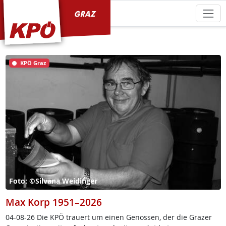
KPÖ Graz
KPÖ Graz
Foto: ©Silvana Weidinger
Max Korp 1951–2026
04-08-26 Die KPÖ trau­ert um ei­nen Ge­nos­sen, der die Gra­zer