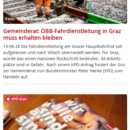
Foto: ©ÖBB/Andreas Scheiblecker
Gemeinderat: ÖBB-Fahrdienstleitung in Graz
muss erhalten bleiben
19-06-26 Die Fahr­di­enst­lei­tung am Gra­zer Haupt­bahn­hof soll
auf­ge­las­sen und nach Vil­lach über­sie­delt wer­den: Für Graz,
wür­de das ei­nen mas­si­ven Rück­schritt be­deu­ten. 34 Ar­beits­
plät­ze sind in Ge­fahr. Nach ei­nem KPÖ-An­trag for­dert der Gra­
zer Ge­mein­de­rat nun Bun­des­mi­nis­ter Pe­ter Han­ke (SPÖ) zum
Han­deln auf.
KPÖ Graz