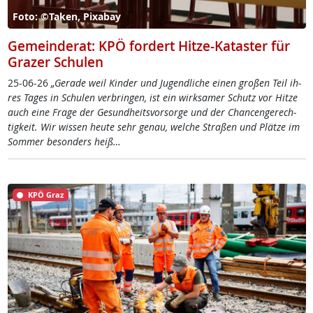
Foto: ©Taken, Pixabay
Gemeinderat: KPÖ fordert Hitze-Kataster für
Grazer Schulen
25-06-26
„Ge­ra­de weil Kin­der und Ju­gend­li­che ei­nen gro­ßen Teil ih­
res Ta­ges in Schu­len ver­brin­gen, ist ein wirk­sa­mer Schutz vor Hit­ze
auch ei­ne Fra­ge der Ge­sund­heits­vor­sor­ge und der Chan­cen­ge­rech­
tig­keit. Wir wis­sen heu­te sehr ge­nau, wel­che Stra­ßen und Plät­ze im
Som­mer be­son­ders heiß…
KPÖ Graz