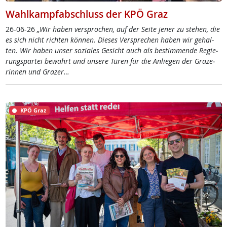
Wahlkampfabschluss der KPÖ Graz
26-06-26
„Wir ha­ben ver­spro­chen, auf der Sei­te je­ner zu ste­hen, die
es sich nicht rich­ten kön­nen. Die­ses Ver­sp­re­chen ha­ben wir ge­hal­
ten. Wir ha­ben un­ser so­zia­les Ge­sicht auch als be­stim­men­de Re­gie­
rung­s­par­tei be­wahrt und un­se­re Tü­ren für die An­lie­gen der Gra­ze­
rin­nen und Gra­zer…
KPÖ Graz