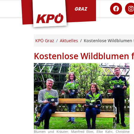
KPÖ Graz
KPÖ Graz
Aktuelles
Kostenlose Wildblumen 
Kostenlose Wildblumen 
Blumen und Kräuter: Manfred Eber, Elke Kahr, Christine