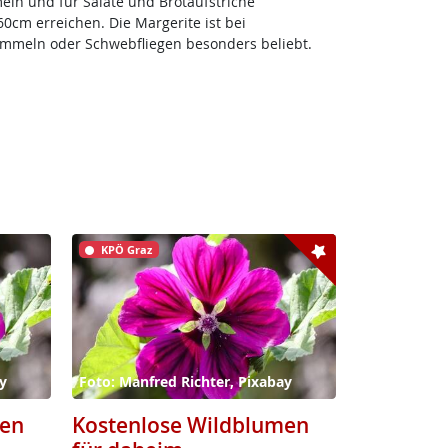
eln und für Salate und Brotaufstriche
cm erreichen. Die Margerite ist bei
ummeln oder Schwebfliegen besonders beliebt.
KPÖ Graz
y
Foto: Manfred Richter, Pixabay
men
Kostenlose Wildblumen