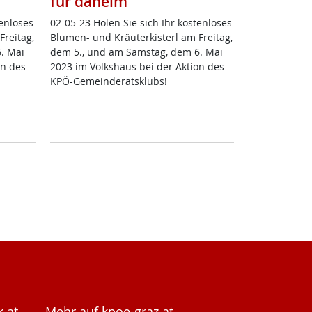
für daheim
n­lo­ses
02-05-23 Ho­len Sie sich Ihr kos­ten­lo­ses
rei­tag,
Blu­men- und Kräu­ter­kis­terl am Frei­tag,
. Mai
dem 5., und am Sams­tag, dem 6. Mai
on des
2023 im Volks­haus bei der Ak­ti­on des
KPÖ-Ge­mein­de­rats­klubs!
.at
Mehr auf kpoe-graz.at