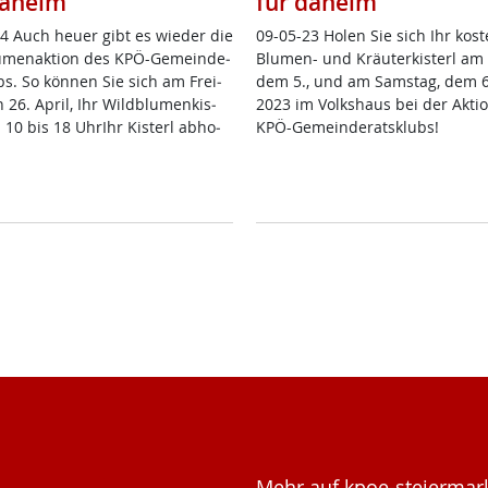
daheim
für daheim
4 Auch heu­er gibt es wie­der die
09-05-23 Ho­len Sie sich Ihr kos­te
u­men­ak­ti­on des KPÖ-Ge­mein­de­
Blu­men- und Kräu­ter­kis­terl am F
ubs. So kön­nen Sie sich am Frei­
dem 5., und am Sams­tag, dem 6
 26. April, Ihr Wild­blu­men­kis­
2023 im Volks­haus bei der Ak­ti­
 10 bis 18 Uh­rIhr Kis­terl ab­ho­
KPÖ-Ge­mein­de­rats­klubs!
Mehr auf kpoe-steiermark