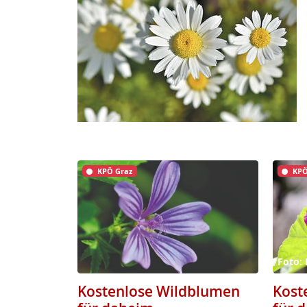
KPÖ Graz
KPÖ
Foto: 
Kostenlose Wildblumen
Kost