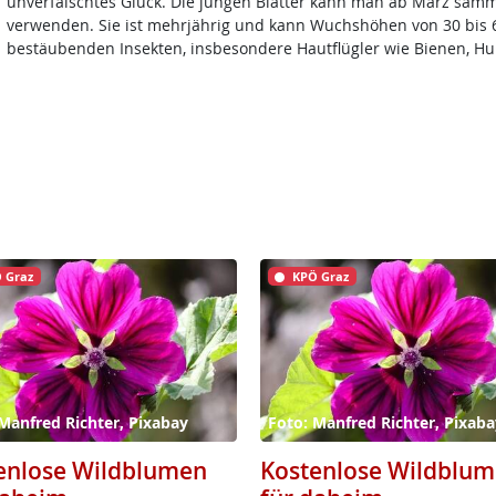
unverfälschtes Glück. Die jungen Blätter kann man ab März samm
verwenden. Sie ist mehrjährig und kann Wuchshöhen von 30 bis 60
bestäubenden Insekten, insbesondere Hautflügler wie Bienen, H
 Graz
KPÖ Graz
Manfred Richter, Pixabay
Foto: Manfred Richter, Pixaba
enlose Wildblumen
Kostenlose Wildblu