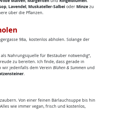
Wilde Malven
,
Margeriten
und
Ringelblumen
.
sop
,
Lavendel
,
Muskateller-Salbei
oder
Minze
zu
here über die Pflanzen.
holen
Lagergasse 98a, kostenlos abholen. Solange der
 als Nahrungsquelle für Bestäuber notwendig“,
ude zu bereiten. Ich finde, dass gerade in
 wir jedenfalls dem Verein
Blühen & Summen
und
atzensteiner
.
aubern. Von einer feinen Bärlauchsuppe bis hin
 Alles wie immer vegan, frisch und kostenlos,