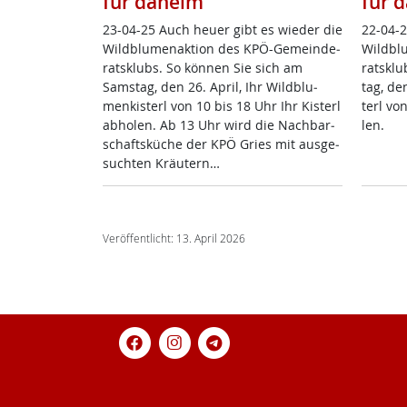
für daheim
für 
23-04-25 Auch heu­er gibt es wie­der die
22-04-2
Wild­blu­men­ak­ti­on des KPÖ-Ge­mein­de­
Wild­bl
rats­klubs. So kön­nen Sie sich am
rats­kl
Sams­tag, den 26. April, Ihr Wild­blu­
tag, den
men­kis­terl von 10 bis 18 Uhr Ihr Kis­terl
terl von
ab­ho­len. Ab 13 Uhr wird die Nach­bar­
len.
schafts­küche der KPÖ Gries mit aus­ge­
such­ten Kräu­tern…
Veröffentlicht: 13. April 2026