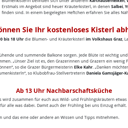
Blumenkisterln befinden sich unter anderem
Karthäusernelken
,
Erstmals im Angebot sind heuer Kräuterkisterl, in denen
Salbei
,
Y
finden sind. In einem beigelegten Heftchen erfahren Sie alles Nä
önnen Sie Ihr kostenloses Kisterl ab
0 bis 18 Uhr
die Blumen- und Kräuterkisterl
im Volkshaus Graz
, 
ühende und summende Balkone sorgen. Jede Blüte ist wichtig und
en. „Unser Ziel ist es, den Grazerinnen und Grazern ein wenig Fre
önnen“, so die Grazer Bürgermeisterin
Elke Kahr
. „Danken möchten
umenkisterln“, so Klubobfrau-Stellvertreterin
Daniela Gamsjäger-K
Ab 13 Uhr Nachbarschaftsküche
 wird zusammen für euch aus Wild- und Frühlingskräutern etwas z
für alle was dabei. Damit auch der Frühling bei uns Einzug erhält.
en und das eine oder andere an Wissen und Tipps mitnehmen.