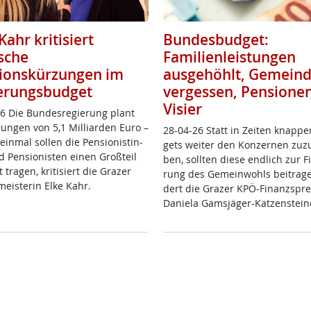
Kahr kritisiert
Bundesbudget:
ische
Familienleistungen
ionskürzungen im
ausgehöhlt, Gemein
erungsbudget
vergessen, Pensione
Visier
6 Die Bun­des­re­gie­rung plant
run­gen von 5,1 Mil­li­ar­den Eu­ro –
28-04-26 Statt in Zei­ten knap­pe
ein­mal sol­len die Pen­sio­nis­tin­
gets wei­ter den Kon­zer­nen zu­zu
Pen­sio­nis­ten ei­nen Groß­teil
ben, soll­ten die­se end­lich zur Fi
 tra­gen, kri­ti­siert die Gra­zer
rung des Ge­mein­wohls bei­tra­ge
meis­te­rin El­ke Kahr.
dert die Gra­zer KPÖ-Fi­nanz­sp­re­
Da­nie­la Gams­jä­ger-Kat­zen­stei­n