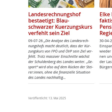
Landesrechnungshof
Elke 
bestaetigt: Blau-
fakt
schwarzer Kuerzungskurs
Pens
verfehlt sein Ziel
Regi
09-07-26
„Die Ana­ly­se des Lan­des­rech­
30-04-2
nungs­hofs macht deut­lich, dass der Kür­
Ein­spa­
zungs­kurs von FPÖ und ÖVP sein Ziel ver­
wie­der 
fehlt. Trotz mas­si­ver Ein­schnit­te wächst
nen und 
der Schul­den­berg des Lan­des wei­ter. „Ge­
der Last
spar­t“ wird al­so auf dem Rü­cken der Stei­
Bür­ger­
rer:in­nen, oh­ne die fi­nan­zi­el­le Si­tua­ti­on
des Lan­des nach­hal­tig…
Veröffentlicht: 13. Mai 2025