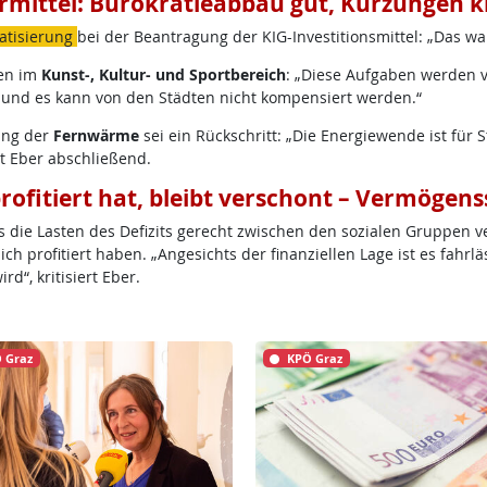
rmittel: Bürokratieabbau gut, Kürzungen kr
atisierung
bei der Beantragung der KIG-Investitionsmittel: „Das war
gen im
Kunst-, Kultur- und Sportbereich
: „Diese Aufgaben werden 
t, und es kann von den Städten nicht kompensiert werden.“
ung der
Fernwärme
sei ein Rückschritt: „Die Energiewende ist fü
nt Eber abschließend.
profitiert hat, bleibt verschont – Vermögens
die Lasten des Defizits gerecht zwischen den sozialen Gruppen vert
h profitiert haben. „Angesichts der finanziellen Lage ist es fahrlä
d“, kritisiert Eber.
 Graz
KPÖ Graz