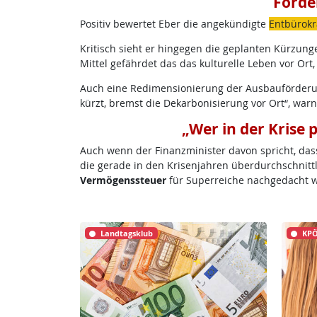
Förde
Positiv bewertet Eber die angekündigte
Entbürokr
Kritisch sieht er hingegen die geplanten Kürzun
Mittel gefährdet das das kulturelle Leben vor Or
Auch eine Redimensionierung der Ausbauförder
kürzt, bremst die Dekarbonisierung vor Ort“, war
„Wer in der Krise 
Auch wenn der Finanzminister davon spricht, dass 
die gerade in den Krisenjahren überdurchschnittlic
Vermögenssteuer
für Superreiche nachgedacht wir
Landtagsklub
KPÖ