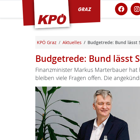
KPÖ Graz
KPÖ Graz
Aktuelles
Budgetrede: Bund lässt 
Budgetrede: Bund lässt 
Finanzminister Markus Marterbauer hat 
bleiben viele Fragen offen. Die angekün