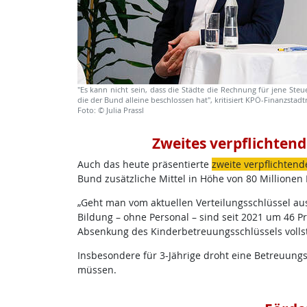
"Es kann nicht sein, dass die Städte die Rechnung für jene Ste
die der Bund alleine beschlossen hat", kritisiert KPÖ-Finanzstadt
Foto: © Julia Prassl
Zweites verpflichten
Auch das heute präsentierte
zweite verpflichtend
Bund zusätzliche Mittel in Höhe von 80 Millionen E
„Geht man vom aktuellen Verteilungsschlüssel aus,
Bildung – ohne Personal – sind seit 2021 um 46 Pro
Absenkung des Kinderbetreuungsschlüssels volls
Insbesondere für 3-Jährige droht eine Betreuungs
müssen.