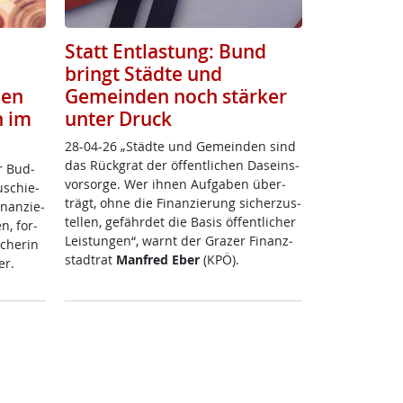
Statt Entlastung: Bund
bringt Städte und
den
Gemeinden noch stärker
n im
unter Druck
28-04-26 „Städ­te und Ge­mein­den sind
das Rück­g­rat der öf­f­ent­li­chen Da­s­eins­
r Bud­
vor­sor­ge. Wer ih­nen Auf­ga­ben über­
­schie­
trägt, oh­ne die Fi­nan­zie­rung si­cher­zu­s­
­nan­zie­
tel­len, ge­fähr­det die Ba­sis öf­f­ent­li­cher
n, for­
Leis­tun­gen“, warnt der Gra­zer Fi­nanz­
che­rin
stadt­rat
Man­f­red Eber
(KPÖ).
er.