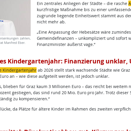
Ein zentrales Anliegen der Städte – die rasche
A
kurzfristige Maßnahme bis zu einer umfassende
zugrunde liegende Einheitswert stammt aus den 
nicht mehr ab.
„Eine Anpassung der Hebesätze wäre zumindest e
Gemeindefinanzen – unkompliziert und sofort wi
uersenkungen zahlen,
rat Manfred Eber.
Finanzminister äußerst vage.“
des Kindergartenjahr: Finanzierung unklar,
e Kindergartenjahr
ab 2026 stellt stark wachsende Städte wie Gra
uro an – wie diese aufgeteilt werden, ist jedoch unklar.
 blieben für Graz kaum 3 Millionen Euro – das reicht bei weitem ni
zent gestiegen, das sind rund 20 Mio. Euro pro Jahr. Trotz dieser S
tändig zu kompensieren.“
lücke, da Plätze für ältere Kinder im Rahmen des zweiten verpflic