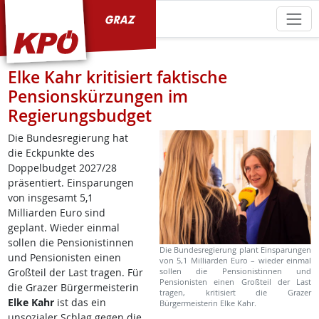
KPÖ Graz
Elke Kahr kritisiert faktische
Pensionskürzungen im
Regierungsbudget
Die Bundesregierung hat
die Eckpunkte des
Doppelbudget 2027/28
präsentiert. Einsparungen
von insgesamt 5,1
Milliarden Euro sind
geplant. Wieder einmal
sollen die Pensionistinnen
Die Bundesregierung plant Einsparungen
und Pensionisten einen
von 5,1 Milliarden Euro – wieder einmal
Großteil der Last tragen. Für
sollen die Pensionistinnen und
Pensionisten einen Großteil der Last
die Grazer Bürgermeisterin
tragen, kritisiert die Grazer
Elke Kahr
ist das ein
Bürgermeisterin Elke Kahr.
unsozialer Schlag gegen die