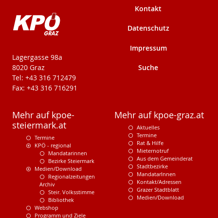
Kontakt
Datenschutz
Impressum
KPÖ-Steiermark
Lagergasse 98a
Suche
8020 Graz
Tel: +43 316 712479
Fax: +43 316 716291
Mehr auf kpoe-
Mehr auf kpoe-graz.at
steiermark.at
Aktuelles
Termine
Termine
Rat & Hilfe
KPÖ - regional
Mieternotruf
Mandatarinnen
Aus dem Gemeinderat
Bezirke Steiermark
Stadtbezirke
Medien/Download
MandatarInnen
Regionalzeitungen
Kontakt/Adressen
Archiv
Grazer Stadtblatt
Steir. Volksstimme
Medien/Download
Bibliothek
Webshop
Programm und Ziele