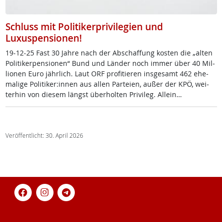
Schluss mit Politikerprivilegien und
Luxuspensionen!
19-12-25 Fast 30 Jah­re nach der Ab­schaf­fung kos­ten die „al­ten
Po­li­ti­ker­pen­sio­nen“ Bund und Län­der noch im­mer über 40 Mil­
lio­nen Eu­ro jähr­lich. Laut ORF pro­fi­tie­ren ins­ge­s­amt 462 ehe­
ma­li­ge Po­li­ti­ker:in­nen aus al­len Par­tei­en, au­ßer der KPÖ, wei­
ter­hin von die­sem längst über­hol­ten Pri­vi­leg. Al­lein…
Veröffentlicht: 30. April 2026