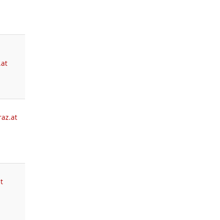
.at
az.at
t