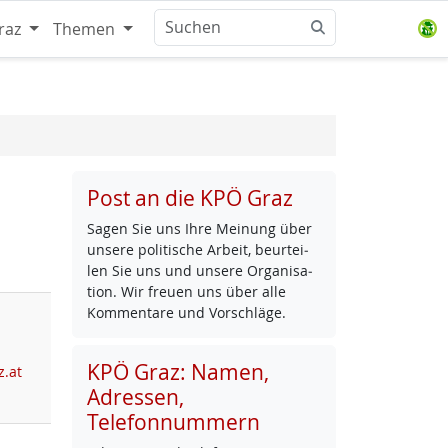
raz
Themen
Post an die KPÖ Graz
Sa­gen Sie uns Ih­re Mei­nung über
un­se­re po­li­ti­sche Ar­beit, be­ur­tei­
len Sie uns und un­se­re Or­ga­ni­sa­
ti­on. Wir freu­en uns über al­le
Kom­men­ta­re und Vor­schlä­ge.
KPÖ Graz: Namen,
z.at
Adressen,
Telefonnummern