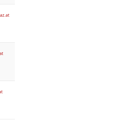
az.at
at
at