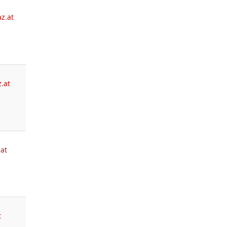
z.at
.at
.at
t