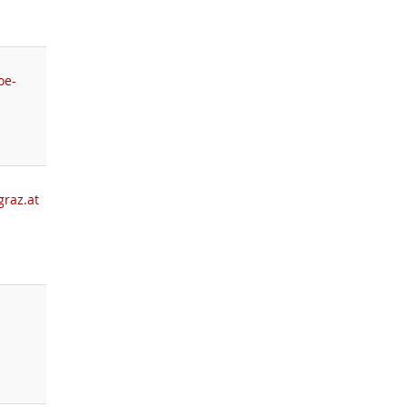
oe-
graz.at