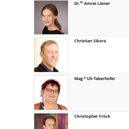
in
Dr.
Amrei
Lässer
Christian
Sikora
a
Mag.
Uli
Taberhofer
Christopher
Fröch