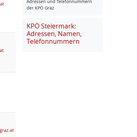
Adres­sen und Te­le­fon­num­mern
at
der KPÖ Graz
KPÖ Steiermark:
Adressen, Namen,
Telefonnummern
at
graz.at