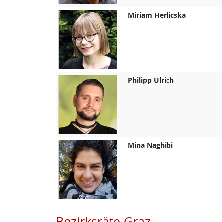
Miriam
Herlicska
Philipp
Ulrich
Mina
Naghibi
Bezirksräte Graz