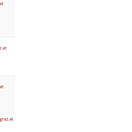
at
z.at
at
graz.at