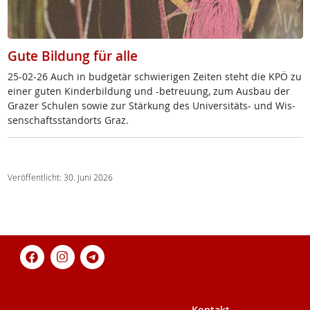
Gute Bildung für alle
25-02-26 Auch in bud­ge­tär schwie­ri­gen Zei­ten steht die KPÖ zu
ei­ner gu­ten Kin­der­bil­dung und -be­t­reu­ung, zum Aus­bau der
Gra­zer Schu­len so­wie zur Stär­kung des Uni­ver­si­täts- und Wis­
sen­schafts­stand­orts Graz.
Veröffentlicht: 30. Juni 2026
Kontakt