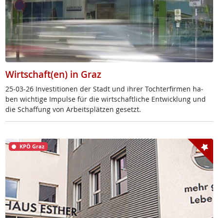
Wirtschaft(en) in Graz
25-03-26 In­ves­ti­tio­nen der Stadt und ih­rer Toch­ter­fir­men ha­
ben wich­ti­ge Im­pul­se für die wirt­schaft­li­che Ent­wick­lung und
die Schaf­fung von Ar­beits­plät­zen ge­setzt.
KPÖ Graz