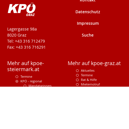
Datenschutz
Impressum
KPÖ-Steiermark
Lagergasse 98a
Suche
8020 Graz
Tel: +43 316 712479
Fax: +43 316 716291
Mehr auf kpoe-
Mehr auf kpoe-graz.at
steiermark.at
Aktuelles
Termine
Termine
Rat & Hilfe
KPÖ - regional
Mieternotruf
Mandatarinnen
Aus dem Gemeinderat
Bezirke Steiermark
Stadtbezirke
Medien/Download
MandatarInnen
Regionalzeitungen
Kontakt/Adressen
Archiv
Grazer Stadtblatt
Steir. Volksstimme
Medien/Download
Bibliothek
Webshop
Programm und Ziele