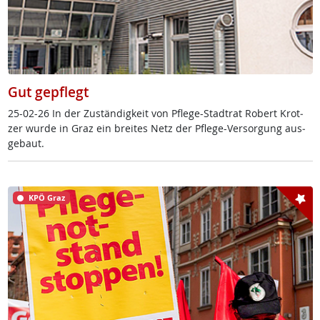
Gut gepflegt
25-02-26 In der Zu­stän­dig­keit von Pf­le­ge-Stadt­rat Robert Krot­
zer wur­de in Graz ein brei­tes Netz der Pf­le­ge-Ver­sor­gung aus­
ge­baut.
KPÖ Graz