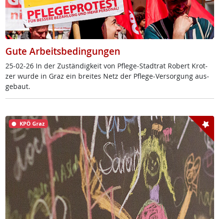
Gute Arbeitsbedingungen
25-02-26 In der Zu­stän­dig­keit von Pf­le­ge-Stadt­rat Robert Krot­
zer wur­de in Graz ein brei­tes Netz der Pf­le­ge-Ver­sor­gung aus­
ge­baut.
KPÖ Graz