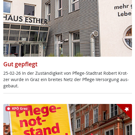
Gut gepflegt
25-02-26 In der Zu­stän­dig­keit von Pf­le­ge-Stadt­rat Robert Krot­
zer wur­de in Graz ein brei­tes Netz der Pf­le­ge-Ver­sor­gung aus­
ge­baut.
KPÖ Graz