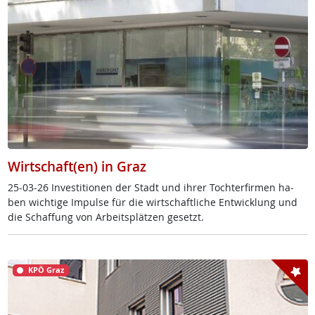
Wirtschaft(en) in Graz
25-03-26 In­ves­ti­tio­nen der Stadt und ih­rer Toch­ter­fir­men ha­
ben wich­ti­ge Im­pul­se für die wirt­schaft­li­che Ent­wick­lung und
die Schaf­fung von Ar­beits­plät­zen ge­setzt.
KPÖ Graz