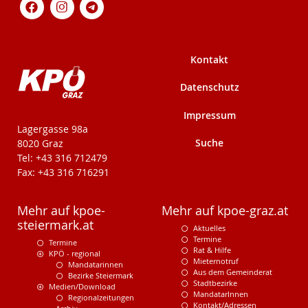
Kontakt
Datenschutz
Impressum
KPÖ-Steiermark
Lagergasse 98a
Suche
8020 Graz
Tel: +43 316 712479
Fax: +43 316 716291
Mehr auf kpoe-
Mehr auf kpoe-graz.at
steiermark.at
Aktuelles
Termine
Termine
Rat & Hilfe
KPÖ - regional
Mieternotruf
Mandatarinnen
Aus dem Gemeinderat
Bezirke Steiermark
Stadtbezirke
Medien/Download
MandatarInnen
Regionalzeitungen
Kontakt/Adressen