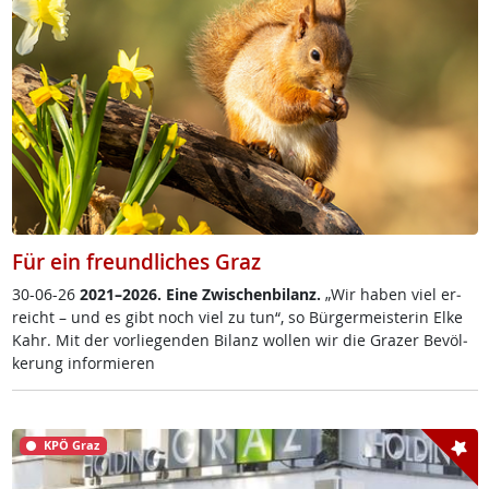
Für ein freundliches Graz
30-06-26
2021–2026. Ei­ne Zwi­schen­bi­lanz.
„Wir ha­ben viel er­
reich­t – und es gibt noch viel zu tun“, so Bür­ger­meis­te­rin El­ke
Kahr. Mit der vor­lie­gen­den Bi­lanz wol­len wir die Gra­zer Be­völ­
ke­rung in­for­mie­ren
KPÖ Graz