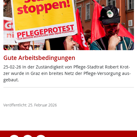
Gute Arbeitsbedingungen
25-02-26 In der Zu­stän­dig­keit von Pf­le­ge-Stadt­rat Robert Krot­
zer wur­de in Graz ein brei­tes Netz der Pf­le­ge-Ver­sor­gung aus­
ge­baut.
Veröffentlicht: 25. Februar 2026