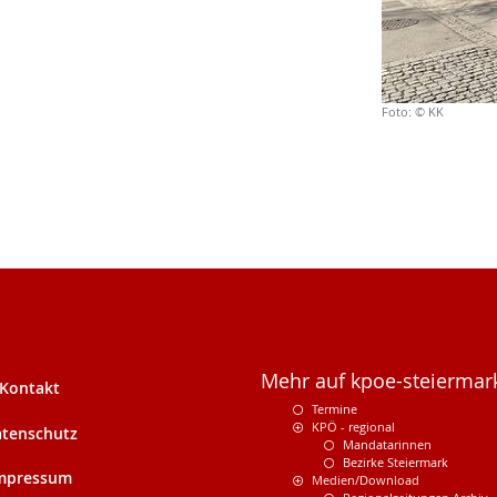
Foto: © KK
Mehr auf kpoe-steiermark
Kontakt
Termine
KPÖ - regional
tenschutz
Mandatarinnen
Bezirke Steiermark
mpressum
Medien/Download