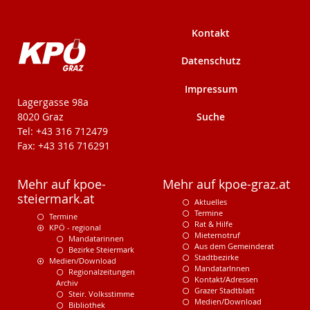
Kontakt
Datenschutz
Impressum
KPÖ-Steiermark
Lagergasse 98a
Suche
8020 Graz
Tel: +43 316 712479
Fax: +43 316 716291
Mehr auf kpoe-
Mehr auf kpoe-graz.at
steiermark.at
Aktuelles
Termine
Termine
Rat & Hilfe
KPÖ - regional
Mieternotruf
Mandatarinnen
Aus dem Gemeinderat
Bezirke Steiermark
Stadtbezirke
Medien/Download
MandatarInnen
Regionalzeitungen
Kontakt/Adressen
Archiv
Grazer Stadtblatt
Steir. Volksstimme
Medien/Download
Bibliothek