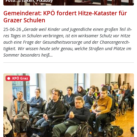
Foto: ©Taken, Pixabay
Gemeinderat: KPÖ fordert Hitze-Kataster für
Grazer Schulen
25-06-26
„Ge­ra­de weil Kin­der und Ju­gend­li­che ei­nen gro­ßen Teil ih­
res Ta­ges in Schu­len ver­brin­gen, ist ein wirk­sa­mer Schutz vor Hit­ze
auch ei­ne Fra­ge der Ge­sund­heits­vor­sor­ge und der Chan­cen­ge­rech­
tig­keit. Wir wis­sen heu­te sehr ge­nau, wel­che Stra­ßen und Plät­ze im
Som­mer be­son­ders heiß…
KPÖ Graz