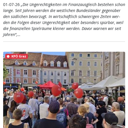
01-07-26
„Die Un­ge­rech­tig­kei­ten im Fi­nanz­aus­g­leich be­ste­hen schon
lan­ge. Seit Jah­ren wer­den die west­li­chen Bun­des­län­der ge­gen­über
den süd­li­chen be­vor­zugt. In wirt­schaft­lich schwie­ri­gen Zei­ten wer­
den die Fol­gen die­ser Un­ge­rech­tig­keit aber be­son­ders spür­bar, weil
die fi­nan­zi­el­len Spiel­räu­me klei­ner wer­den. Da­vor war­nen wir seit
Jah­ren“,
…
KPÖ Graz