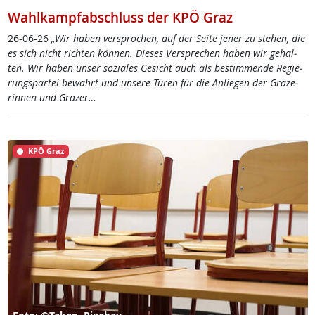
Wahlkampfabschluss der KPÖ Graz
26-06-26
„Wir ha­ben ver­spro­chen, auf der Sei­te je­ner zu ste­hen, die
es sich nicht rich­ten kön­nen. Die­ses Ver­sp­re­chen ha­ben wir ge­hal­
ten. Wir ha­ben un­ser so­zia­les Ge­sicht auch als be­stim­men­de Re­gie­
rung­s­par­tei be­wahrt und un­se­re Tü­ren für die An­lie­gen der Gra­ze­
rin­nen und Gra­zer…
KPÖ Graz