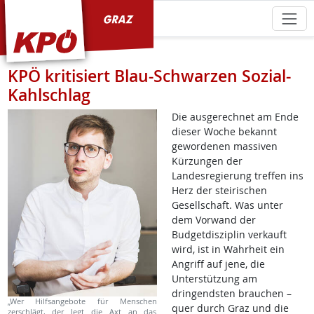
KPÖ Graz
KPÖ kritisiert Blau-Schwarzen Sozial-
Kahlschlag
Die ausgerechnet am Ende
dieser Woche bekannt
gewordenen massiven
Kürzungen der
Landesregierung treffen ins
Herz der steirischen
Gesellschaft. Was unter
dem Vorwand der
Budgetdisziplin verkauft
wird, ist in Wahrheit ein
Angriff auf jene, die
Unterstützung am
dringendsten brauchen –
„Wer Hilfsangebote für Menschen
quer durch Graz und die
zerschlägt, der legt die Axt an das