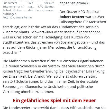
ganze Steiermark.
Fundament des sozialen
Zusammenhalts“, sagt KPÖ-Stadtrat
Robert Krotzer zu den blau-schwarzen
Der Grazer KPÖ-Stadtrat
Kürzungen.
Robert Krotzer
warnt: „Wer
Foto: © Antonia Renner
Hilfsangebote für Menschen
zerschlägt, der legt die Axt an das Fundament des sozialen
Zusammenhalts. Schwarz-Blau wiederholt auf Landesebene,
was in Graz schon einmal schiefging: Das Kürzen von
Stadtteilzentren, das Streichen von Sozialangeboten – und das
alles auf dem Rücken jener Menschen, die Unterstützung
brauchen.“
Die Maßnahmen betreffen nicht nur einzelne Organisationen.
Sie reißen Schneisen in ein System, das viele Menschen durch
Krisen trägt: bei Gewalterfahrung, bei psychischer Erkrankung,
bei Einsamkeit, bei Armut. Wer solche Strukturen zerstört,
zerstört Schutzräume. Und das in einer Zeit, in der soziale
Spannungen, ökonomische Unsicherheit und politische
Verrohung ohnehin zunehmen.
Ein gefährliches Spiel mit dem Feuer
Die Landesregierung erwirkt damit, dass Hilfe ausbleibt, wo sie