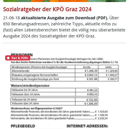
Sozialratgeber der KPÖ Graz 2024
21-06-18
ak­tua­li­sier­te Aus­ga­be zum Down­load (PDF).
Über
650 Be­ra­tungsadres­sen, zahl­rei­che Tipps, ak­tu­el­le In­fos zu
(fast) al­len Le­bens­be­rei­chen bie­tet die völ­lig neu über­ar­bei­te­te
Aus­ga­be 2024 des So­zial­rat­ge­ber der KPÖ Graz.
Rat & Hilfe