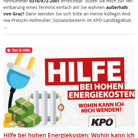
fon­num­mer
0316/872-2001
er­reich­bar. Ru­fen Sie mich zur Ve­r­
ein­ba­rung ei­nes Ter­mins ein­fach an! Sie woh­nen
au­ßer­halb
von Graz?
Dann wen­den Sie sich bit­te an mei­ne Kol­le­gin And­
rea Prie­schl-Höll­mül­ler, So­zial­ar­bei­te­rin im KPÖ-Land­tags­klub.
…
Rat & Hilfe
Hilfe bei hohen Energiekosten: Wohin kann ich