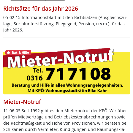
Richtsätze für das Jahr 2026
05-02-15 In­for­ma­ti­ons­blatt mit den Richt­sät­zen (Aus­g­leichs­zu­
la­ge, So­zial­un­ter­stüt­zung, Pf­le­ge­geld, Pen­si­on, u.v.m.) für das
Jahr 2026.
Rat & Hilfe
Mieter-Notruf
11-06-05 Seit 1992 gibt es den Mie­ter­no­t­ruf der KPÖ. Wir über­
prü­fen Miet­ver­trä­ge und Be­triebs­kos­ten­ab­rech­nun­gen so­wie
die Recht­mä­ß­ig­keit und Höhe von Pro­vi­sio­nen, wir be­ra­ten bei
Schi­ka­nen durch Ver­mie­ter, Kün­di­gun­gen und Räu­mungs­kla­