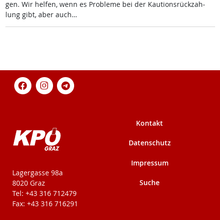
gen. Wir hel­fen, wenn es Pro­b­le­me bei der Kau­ti­ons­rück­zah­
lung gibt, aber auch…
Kontakt
Datenschutz
Impressum
KPÖ-Steiermark
Lagergasse 98a
Suche
8020 Graz
Tel: +43 316 712479
Fax: +43 316 716291