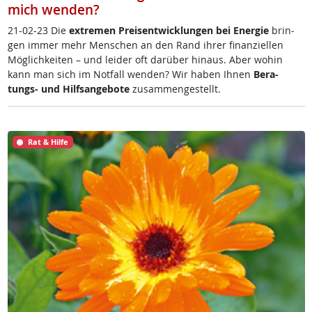
mich wenden?
21-02-23 Die
ex­t­re­men Preis­ent­wick­lun­gen bei En­er­gie
brin­
gen im­mer mehr Men­schen an den Rand ih­rer fi­nan­zi­el­len
Mög­lich­kei­ten – und lei­der oft dar­über hin­aus. Aber wo­hin
kann man sich im Not­fall wen­den? Wir ha­ben Ih­nen
Be­ra­
tungs- und Hilf­s­an­ge­bo­te
zu­sam­men­ge­s­tellt.
Rat & Hilfe