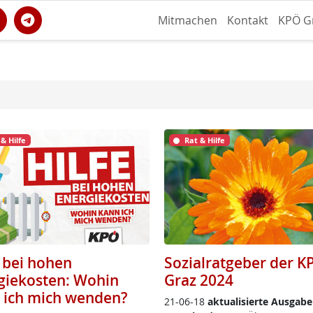
Mitmachen
Kontakt
KPÖ G
 & Hilfe
Rat & Hilfe
e bei hohen
Sozialratgeber der K
giekosten: Wohin
Graz 2024
 ich mich wenden?
21-06-18
ak­tua­li­sier­te Aus­ga­