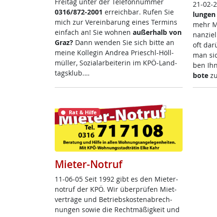
Frei­tag un­ter der Te­le­fon­num­mer
21-02-
0316/872-2001
er­reich­bar. Ru­fen Sie
lun­gen 
mich zur Ve­r­ein­ba­rung ei­nes Ter­mins
mehr Me
ein­fach an! Sie woh­nen
au­ßer­halb von
nan­zi­e
Graz?
Dann wen­den Sie sich bit­te an
oft dar
mei­ne Kol­le­gin And­rea Prie­schl-Höll­
man sic
mül­ler, So­zial­ar­bei­te­rin im KPÖ-Land­
ben Ih
tags­klub.…
bo­te
zu
Rat & Hilfe
Mieter-Notruf
11-06-05 Seit 1992 gibt es den Mie­ter­
no­t­ruf der KPÖ. Wir über­prü­fen Miet­
ver­trä­ge und Be­triebs­kos­ten­ab­rech­
nun­gen so­wie die Recht­mä­ß­ig­keit und