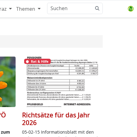
raz
Themen
Rat & Hilfe
PÖ
Richtsätze für das Jahr
2026
be zum
05-02-15 In­for­ma­ti­ons­blatt mit den