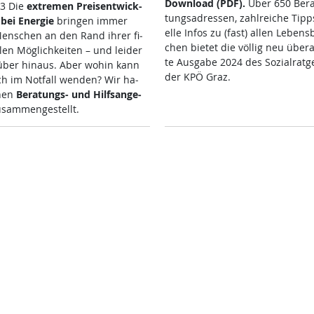
Down­load (PDF).
Über 650 Be­ra
23 Die
ex­t­re­men Preis­ent­wick­
tungsadres­sen, zahl­rei­che Tipps
bei En­er­gie
brin­gen im­mer
el­le In­fos zu (fast) al­len Le­bens­
n­schen an den Rand ih­rer fi­
chen bie­tet die völ­lig neu über­ar
l­len Mög­lich­kei­ten – und lei­der
te Aus­ga­be 2024 des So­zial­rat­g
­über hin­aus. Aber wo­hin kann
der KPÖ Graz.
h im Not­fall wen­den? Wir ha­
­nen
Be­ra­tungs- und Hilf­s­an­ge­
­sam­men­ge­s­tellt.