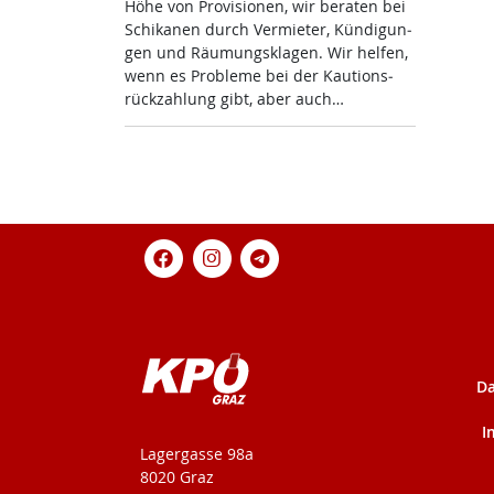
Höhe von Pro­vi­sio­nen, wir be­ra­ten bei
Schi­ka­nen durch Ver­mie­ter, Kün­di­gun­
gen und Räu­mungs­kla­gen. Wir hel­fen,
wenn es Pro­b­le­me bei der Kau­ti­ons­
rück­zah­lung gibt, aber auch…
Da
I
KPÖ-Steiermark
Lagergasse 98a
8020 Graz