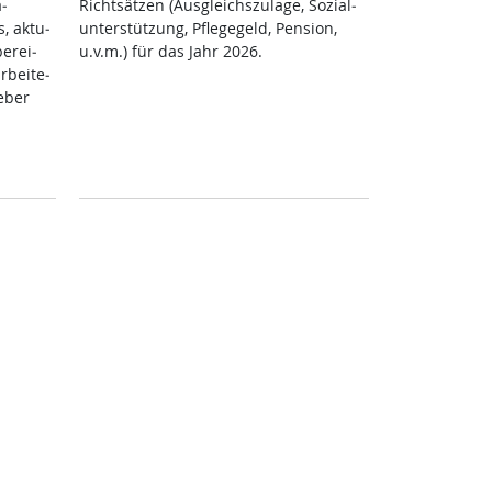
­
Richt­sät­zen (Aus­g­leichs­zu­la­ge, So­zial­
, ak­tu­
un­ter­stüt­zung, Pf­le­ge­geld, Pen­si­on,
be­rei­
u.v.m.) für das Jahr 2026.
­bei­te­
e­ber