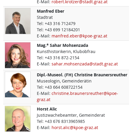
E-Mail:
robert.krotzer@stadt.graz.at
Manfred
Eber
Stadtrat
Tel:
+43 316 712479
Tel:
+43 699 12184201
E-Mail:
manfred.eber@kpoe-graz.at
a
Mag.
Sahar
Mohsenzada
Kunsthistorikerin, Klubobfrau
Tel:
+43 316 872-2154
E-Mail:
sahar.mohsenzada@stadt.graz.at
Dipl.-Museol. (FH)
Christine
Braunersreuther
Museologin, Gemeinderätin
Tel:
+43 664 608722154
E-Mail:
christine.braunersreuther@kpoe-
graz.at
Horst
Alic
Justizwachebeamter, Gemeinderat
Tel:
+43 676 8313965985
E-Mail:
horst.alic@kpoe-graz.at