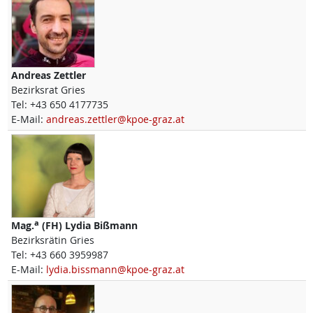
Andreas
Zettler
Bezirksrat Gries
Tel:
+43 650 4177735
E-Mail:
andreas.zettler@kpoe-graz.at
a
Mag.
(FH)
Lydia
Bißmann
Bezirksrätin Gries
Tel:
+43 660 3959987
E-Mail:
lydia.bissmann@kpoe-graz.at