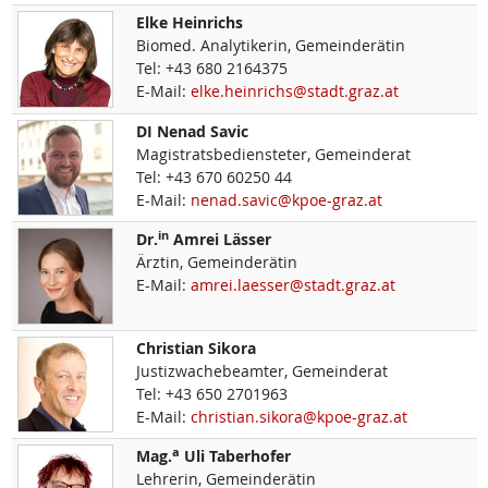
Elke
Heinrichs
Biomed. Analytikerin, Gemeinderätin
Tel:
+43 680 2164375
E-Mail:
elke.heinrichs@stadt.graz.at
DI
Nenad
Savic
Magistratsbediensteter, Gemeinderat
Tel:
+43 670 60250 44
E-Mail:
nenad.savic@kpoe-graz.at
in
Dr.
Amrei
Lässer
Ärztin, Gemeinderätin
E-Mail:
amrei.laesser@stadt.graz.at
Christian
Sikora
Justizwachebeamter, Gemeinderat
Tel:
+43 650 2701963
E-Mail:
christian.sikora@kpoe-graz.at
a
Mag.
Uli
Taberhofer
Lehrerin, Gemeinderätin