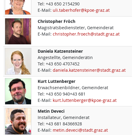
Tel:
+43 650 2154290
E-Mail:
uli.taberhofer@kpoe-graz.at
Christopher
Fröch
Magistratsbediensteter, Gemeinderat
E-Mail:
christopher.froech@stadt.graz.at
Daniela
Katzensteiner
Angestellte, Gemeinderätin
Tel:
+43 650 4707452
E-Mail:
daniela.katzensteiner@stadt.graz.at
Kurt
Luttenberger
Erwachsenenbildner, Gemeinderat
Tel:
+43 650 940+43 681
E-Mail:
kurt.luttenberger@kpoe-graz.at
Metin
Deveci
Installateur, Gemeinderat
Tel:
+43 681 84366928
E-Mail:
metin.deveci@stadt.graz.at