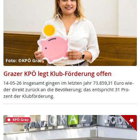
Foto: ©KPÖ Graz
Grazer KPÖ legt Klub-Förderung offen
14-05-26 Ins­ge­s­amt gin­gen im letz­ten Jahr 73.859,31 Eu­ro wie­
der di­rekt zu­rück an die Be­völ­ke­rung; das ent­spricht 31 Pro­
zent der Klub­för­de­rung.
KPÖ Graz