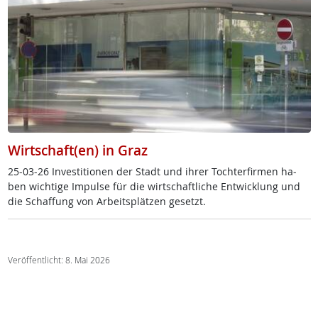
Wirtschaft(en) in Graz
25-03-26 In­ves­ti­tio­nen der Stadt und ih­rer Toch­ter­fir­men ha­
ben wich­ti­ge Im­pul­se für die wirt­schaft­li­che Ent­wick­lung und
die Schaf­fung von Ar­beits­plät­zen ge­setzt.
Veröffentlicht: 8. Mai 2026