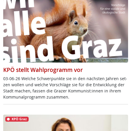
KPÖ stellt Wahlprogramm vor
03-06-26 Wel­che Schwer­punk­te sie in den nächs­ten Jah­ren set­
zen wol­len und wel­che Vor­schlä­ge sie für die Ent­wick­lung der
Stadt ma­chen, fas­sen die Gra­zer Kom­mu­nist:in­nen in ih­rem
Kom­mu­nal­pro­gramm zu­sam­men.
KPÖ Graz