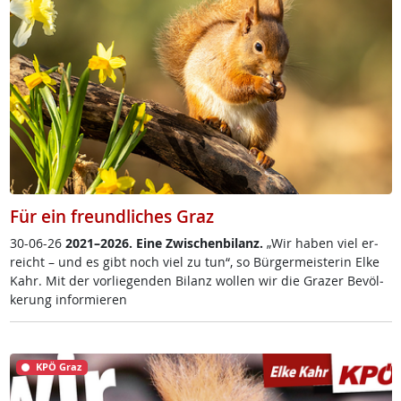
Für ein freundliches Graz
30-06-26
2021–2026. Ei­ne Zwi­schen­bi­lanz.
„Wir ha­ben viel er­
reich­t – und es gibt noch viel zu tun“, so Bür­ger­meis­te­rin El­ke
Kahr. Mit der vor­lie­gen­den Bi­lanz wol­len wir die Gra­zer Be­völ­
ke­rung in­for­mie­ren
KPÖ Graz