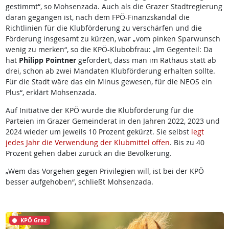
gestimmt“, so Mohsenzada. Auch als die Grazer Stadtregierung
daran gegangen ist, nach dem FPÖ-Finanzskandal die
Richtlinien für die Klubförderung zu verschärfen und die
Förderung insgesamt zu kürzen, war „vom pinken Sparwunsch
wenig zu merken“, so die KPÖ-Klubobfrau: „Im Gegenteil: Da
hat
Philipp Pointner
gefordert, dass man im Rathaus statt ab
drei, schon ab zwei Mandaten Klubförderung erhalten sollte.
Für die Stadt wäre das ein Minus gewesen, für die NEOS ein
Plus“, erklärt Mohsenzada.
Auf Initiative der KPÖ wurde die Klubförderung für die
Parteien im Grazer Gemeinderat in den Jahren 2022, 2023 und
2024 wieder um jeweils 10 Prozent gekürzt. Sie selbst
legt
jedes Jahr die Verwendung der Klubmittel offen
. Bis zu 40
Prozent gehen dabei zurück an die Bevölkerung.
„Wem das Vorgehen gegen Privilegien will, ist bei der KPÖ
besser aufgehoben“, schließt Mohsenzada.
KPÖ Graz