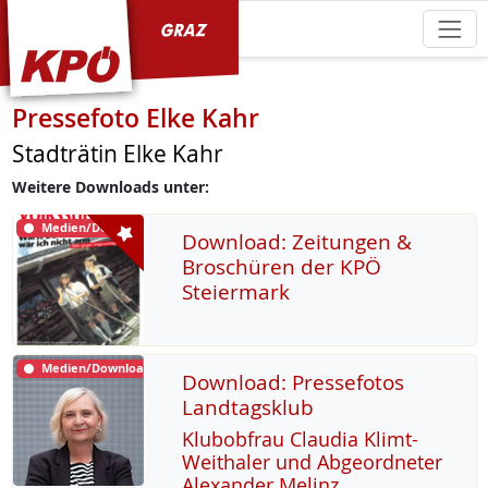
KPÖ Graz
Pressefoto Elke Kahr
Stadträtin Elke Kahr
Weitere Downloads unter:
Medien/Download
Download: Zeitungen &
Broschüren der KPÖ
Steiermark
Medien/Download
Download: Pressefotos
Landtagsklub
Klu­b­ob­frau Clau­dia Klimt-
Weitha­ler und Ab­ge­ord­ne­ter
Alex­an­der Me­linz