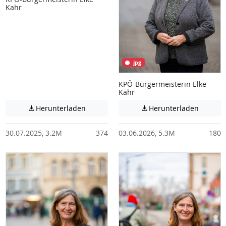
Kahr
jpg
KPÖ-Bürgermeisterin Elke
Kahr
Achtung: Diese Datei enthält unter Umstä
Achtung:
Herunterladen
Herunterladen


30.07.2025, 3.2M
374
03.06.2026, 5.3M
180