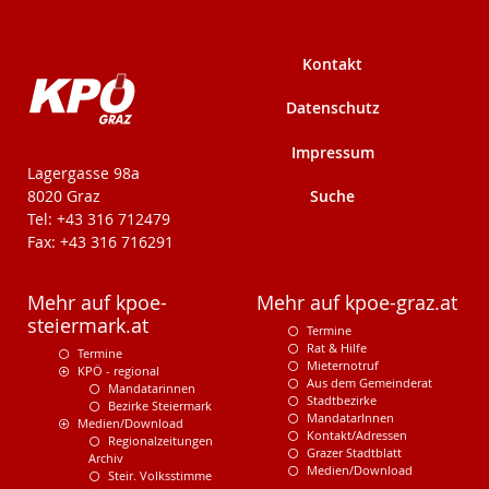
Kontakt
Datenschutz
Impressum
KPÖ-Steiermark
Lagergasse 98a
Suche
8020 Graz
Tel: +43 316 712479
Fax: +43 316 716291
Mehr auf kpoe-
Mehr auf kpoe-graz.at
steiermark.at
Termine
Rat & Hilfe
Termine
Mieternotruf
KPÖ - regional
Aus dem Gemeinderat
Mandatarinnen
Stadtbezirke
Bezirke Steiermark
MandatarInnen
Medien/Download
Kontakt/Adressen
Regionalzeitungen
Grazer Stadtblatt
Archiv
Medien/Download
Steir. Volksstimme