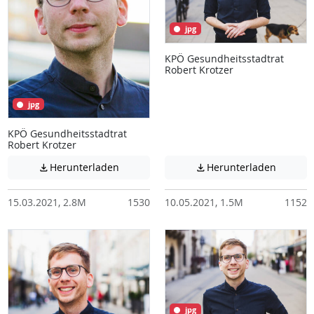
jpg
KPÖ Gesundheitsstadtrat
Robert Krotzer
jpg
KPÖ Gesundheitsstadtrat
Robert Krotzer
Achtung: Diese Datei enthält unter Umstä
Achtung:
Herunterladen
Herunterladen


15.03.2021, 2.8M
1530
10.05.2021, 1.5M
1152
jpg