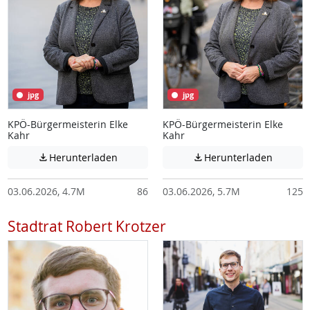
jpg
jpg
KPÖ-Bürgermeisterin Elke
KPÖ-Bürgermeisterin Elke
Kahr
Kahr
Achtung: Diese Datei enthält unter Umstä
Achtung:
Herunterladen
Herunterladen


03.06.2026, 4.7M
86
03.06.2026, 5.7M
125
Stadtrat Robert Krotzer