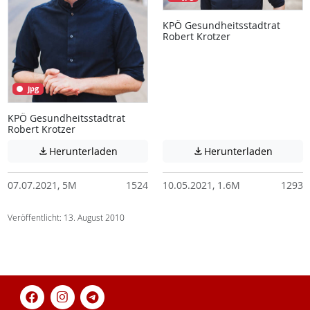
KPÖ Gesundheitsstadtrat
Robert Krotzer
jpg
KPÖ Gesundheitsstadtrat
Robert Krotzer
Achtung: Diese Datei enthält unter Umstä
Achtung:
Herunterladen
Herunterladen


07.07.2021, 5M
1524
10.05.2021, 1.6M
1293
Veröffentlicht: 13. August 2010