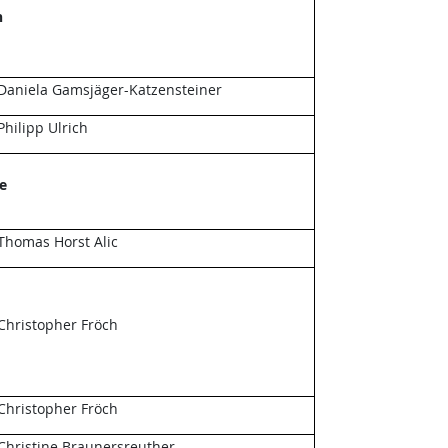
n
Daniela Gamsjäger-Katzensteiner
Philipp Ulrich
e
Thomas Horst Alic
Christopher Fröch
Christopher Fröch
Christine Braunersreuther