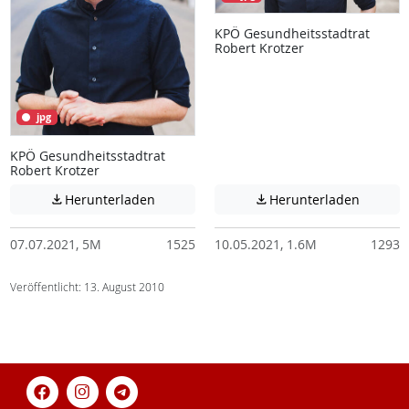
KPÖ Gesundheitsstadtrat
Robert Krotzer
jpg
KPÖ Gesundheitsstadtrat
Robert Krotzer
Achtung: Diese Datei enthält unter Umstä
Achtung:
Herunterladen
Herunterladen


07.07.2021, 5M
1525
10.05.2021, 1.6M
1293
Veröffentlicht: 13. August 2010