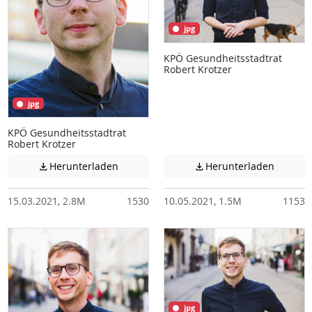
jpg
KPÖ Gesundheitsstadtrat
Robert Krotzer
jpg
KPÖ Gesundheitsstadtrat
Robert Krotzer
Achtung: Diese Datei enthält unter Umstä
Achtung:
Herunterladen
Herunterladen


15.03.2021, 2.8M
1530
10.05.2021, 1.5M
1153
jpg