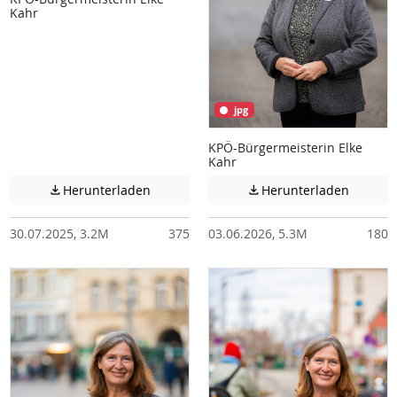
Kahr
jpg
KPÖ-Bürgermeisterin Elke
Kahr
Achtung: Diese Datei enthält unter Umstä
Achtung:
Herunterladen
Herunterladen


30.07.2025, 3.2M
375
03.06.2026, 5.3M
180