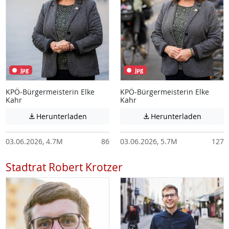
jpg
jpg
KPÖ-Bürgermeisterin Elke
KPÖ-Bürgermeisterin Elke
Kahr
Kahr
Achtung: Diese Datei enthält unter Umstä
Achtung:
Herunterladen
Herunterladen


03.06.2026, 4.7M
86
03.06.2026, 5.7M
127
Stadtrat Robert Krotzer