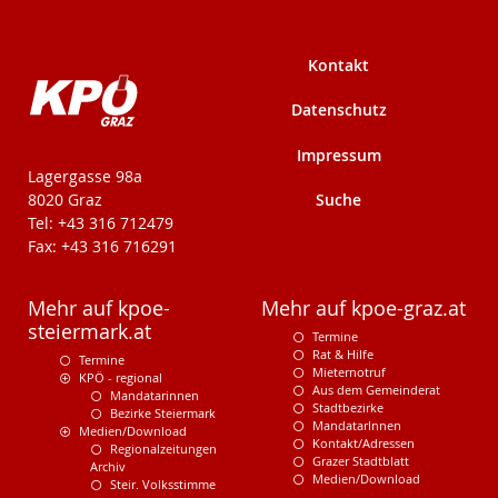
Kontakt
Datenschutz
Impressum
KPÖ-Steiermark
Lagergasse 98a
Suche
8020 Graz
Tel: +43 316 712479
Fax: +43 316 716291
Mehr auf kpoe-
Mehr auf kpoe-graz.at
steiermark.at
Termine
Rat & Hilfe
Termine
Mieternotruf
KPÖ - regional
Aus dem Gemeinderat
Mandatarinnen
Stadtbezirke
Bezirke Steiermark
MandatarInnen
Medien/Download
Kontakt/Adressen
Regionalzeitungen
Grazer Stadtblatt
Archiv
Medien/Download
Steir. Volksstimme