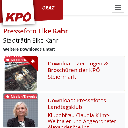
KPÖ Graz
Pressefoto Elke Kahr
Stadträtin Elke Kahr
Weitere Downloads unter:
Medien/Download
Download: Zeitungen &
Broschüren der KPÖ
Steiermark
Medien/Download
Download: Pressefotos
Landtagsklub
Klu­b­ob­frau Clau­dia Klimt-
Weitha­ler und Ab­ge­ord­ne­ter
Alex­an­der Me­linz