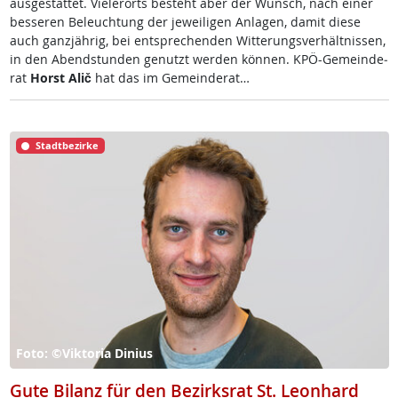
aus­ge­stat­tet. Vie­ler­orts be­steht aber der Wunsch, nach ei­ner
bes­se­ren Be­leuch­tung der je­wei­li­gen An­la­gen, da­mit die­se
auch ganz­jäh­rig, bei ent­sp­re­chen­den Wit­te­rungs­ver­hält­nis­sen,
in den Abend­stun­den ge­nutzt wer­den kön­nen. KPÖ-Ge­mein­de­
rat
Horst Alič
hat das im Ge­mein­de­rat…
Stadtbezirke
Foto: ©Viktoria Dinius
Gute Bilanz für den Bezirksrat St. Leonhard