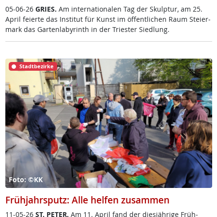
05-06-26
GRIES.
Am in­ter­na­tio­na­len Tag der Skulp­tur, am 25.
April fei­er­te das In­sti­tut für Kunst im öf­f­ent­li­chen Raum Stei­er­
mark das Gar­ten­la­byrinth in der Tri­es­ter Sied­lung.
Stadtbezirke
Foto: ©KK
Frühjahrsputz: Alle helfen zusammen
11-05-26
ST. PE­TER.
Am 11. April fand der dies­jäh­ri­ge Früh­