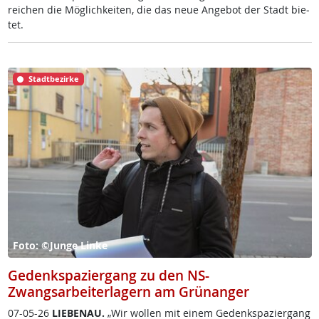
rei­chen die Mög­lich­kei­ten, die das neue An­ge­bot der Stadt bie­
tet.
Stadtbezirke
Foto: ©Junge Linke
Gedenkspaziergang zu den NS-
Zwangsarbeiterlagern am Grünanger
07-05-26
LIE­BENAU.
„Wir wol­len mit ei­nem Ge­denk­spa­zier­gang