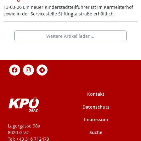
13-03-26 Ein neu­er Kin­der­stadt­teil­füh­rer ist im Kar­me­li­ter­hof
so­wie in der Ser­vice­s­tel­le Stif­ting­tal­stra­ße er­hält­lich.
Weitere Artikel laden...
Kontakt
Datenschutz
Impressum
KPÖ-Steiermark
Lagergasse 98a
Suche
8020 Graz
Tel: +43 316 712479