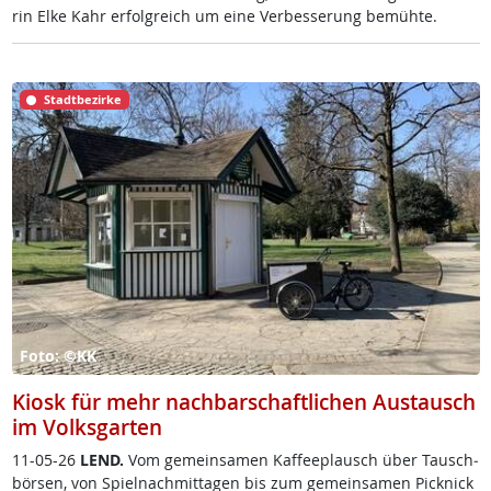
rin El­ke Kahr er­folg­reich um ei­ne Ver­bes­se­rung be­müh­te.
Stadtbezirke
Foto: ©KK
Kiosk für mehr nachbarschaftlichen Austausch
im Volksgarten
11-05-26
LEND.
Vom ge­mein­sa­men Kaf­fee­plausch über Tausch­
bör­sen, von Spiel­nach­mit­ta­gen bis zum ge­mein­sa­men Pick­nick