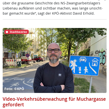
über die grau­sa­me Ge­schich­te des NS-Zwangs­ar­beits­la­gers
Lie­benau auf­klä­ren und sicht­bar ma­chen, was lan­ge un­sicht­
bar ge­macht wur­de“, sagt der KPÖ-Ak­ti­vist Da­vid Er­hold.
Stadtbezirke
Foto: ©KPÖ
Video-Verkehrsüberwachung für Muchargasse
gefordert