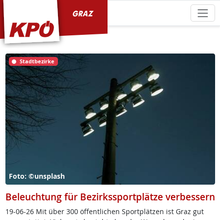
KPÖ Graz
Stadtbezirke
Foto: ©unsplash
Beleuchtung für Bezirkssportplätze verbessern
19-06-26 Mit über 300 öf­f­ent­li­chen Sport­plät­zen ist Graz gut