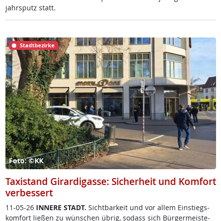
jahrs­putz statt.
Stadtbezirke
Foto: ©KK
Taxistand Girardigasse: Sicherheit und Komfort
verbessert
11-05-26
IN­NE­RE STADT.
Sicht­bar­keit und vor al­lem Ein­s­tiegs­
kom­fort lie­ßen zu wün­schen üb­rig, so­dass sich Bür­ger­meis­te­