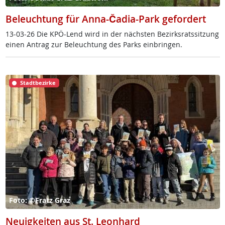
Beleuchtung für Anna-Čadia-Park gefordert
13-03-26 Die KPÖ-Lend wird in der nächs­ten Be­zirks­rats­sit­zung
ei­nen An­trag zur Be­leuch­tung des Parks ein­brin­gen.
Stadtbezirke
Foto: ©Fratz Graz
Neuigkeiten aus St. Leonhard