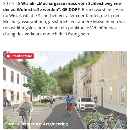
30-04-26
Wi­siak: „Much­ar­gas­se muss vom Sch­leich­weg wie­
der zu Wohn­stra­ße wer­den“.
GEI­DORF.
Be­zirks­vor­ste­her Han­
no Wi­siak will die Si­cher­heit vor al­lem der Kin­der, die in der
Much­ar­gas­se woh­nen, ge­währ­leis­ten; an­de­re Maß­nah­men wa­
ren wir­k­lungs­los, nun könn­te ein punk­tu­el­le Vi­deo­über­wa­
chung des Ver­kehrs end­lich die Lö­sung sein.
Stadtbezirke
Foto: ©Rendering: Artgineering