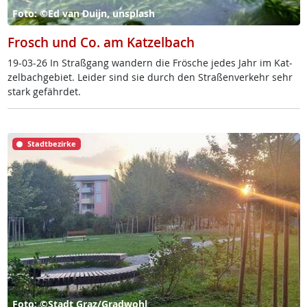
Foto: ©Ed van Duijn, unsplash
Frosch und Co. am Katzelbach
19-03-26 In Straß­gang wan­dern die Frö­sche je­des Jahr im Kat­
zel­bach­ge­biet. Lei­der sind sie durch den Stra­ßen­ver­kehr sehr
stark ge­fähr­det.
Stadtbezirke
Foto: ©Stadt Graz/Gradwohl