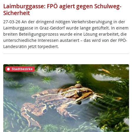
Laimburggasse: FPÖ agiert gegen Schulweg-
Sicherheit
27-03-26 An der drin­gend nö­t­i­gen Ver­kehrs­be­ru­hi­gung in der
Laim­burg­gas­se in Graz-Gei­dorf wur­de lan­ge ge­tüf­telt. In ei­nem
brei­ten Be­tei­li­gung­s­pro­zess wur­de ei­ne Lö­sung er­ar­bei­tet, die
un­ter­schied­li­che In­ter­es­sen au­s­ta­riert – das wird von der FPÖ-
Lan­des­rä­tin jetzt tor­pe­diert.
Stadtbezirke