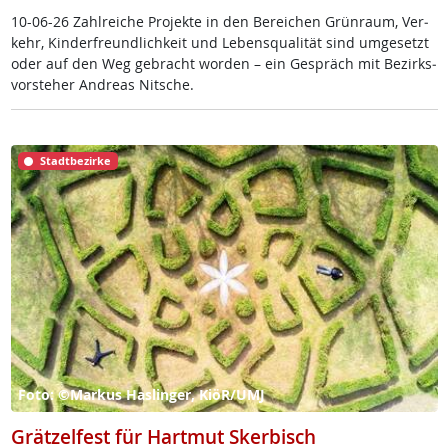
10-06-26 Zahl­rei­che Pro­jek­te in den Be­rei­chen Grün­raum, Ver­
kehr, Kin­der­f­reund­lich­keit und Le­bens­qua­li­tät sind um­ge­setzt
oder auf den Weg ge­bracht wor­den – ein Ge­spräch mit Be­zirks­
vor­ste­her And­reas Nit­sche.
Stadtbezirke
Foto: ©Markus Haslinger, KiöR/UMJ
Grätzelfest für Hartmut Skerbisch