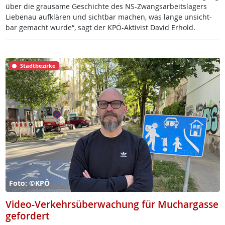
über die grau­sa­me Ge­schich­te des NS-Zwangs­ar­beits­la­gers
Lie­benau auf­klä­ren und sicht­bar ma­chen, was lan­ge un­sicht­
bar ge­macht wur­de“, sagt der KPÖ-Ak­ti­vist Da­vid Er­hold.
Stadtbezirke
Foto: ©KPÖ
Video-Verkehrsüberwachung für Muchargasse
gefordert