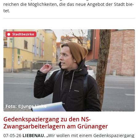
rei­chen die Mög­lich­kei­ten, die das neue An­ge­bot der Stadt bie­
tet.
Stadtbezirke
Foto: ©Junge Linke
Gedenkspaziergang zu den NS-
Zwangsarbeiterlagern am Grünanger
07-05-26
LIE­BENAU.
„Wir wol­len mit ei­nem Ge­denk­spa­zier­gang