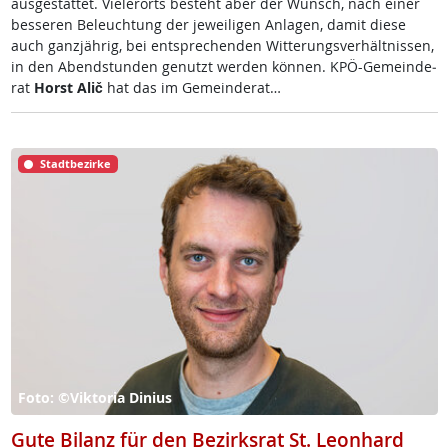
aus­ge­stat­tet. Vie­ler­orts be­steht aber der Wunsch, nach ei­ner
bes­se­ren Be­leuch­tung der je­wei­li­gen An­la­gen, da­mit die­se
auch ganz­jäh­rig, bei ent­sp­re­chen­den Wit­te­rungs­ver­hält­nis­sen,
in den Abend­stun­den ge­nutzt wer­den kön­nen. KPÖ-Ge­mein­de­
rat
Horst Alič
hat das im Ge­mein­de­rat…
Stadtbezirke
Foto: ©Viktoria Dinius
Gute Bilanz für den Bezirksrat St. Leonhard