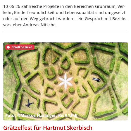
10-06-26 Zahl­rei­che Pro­jek­te in den Be­rei­chen Grün­raum, Ver­
kehr, Kin­der­f­reund­lich­keit und Le­bens­qua­li­tät sind um­ge­setzt
oder auf den Weg ge­bracht wor­den – ein Ge­spräch mit Be­zirks­
vor­ste­her And­reas Nit­sche.
Stadtbezirke
Foto: ©Markus Haslinger, KiöR/UMJ
Grätzelfest für Hartmut Skerbisch