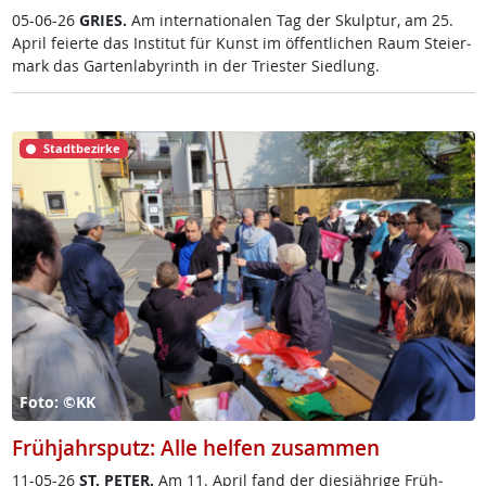
05-06-26
GRIES.
Am in­ter­na­tio­na­len Tag der Skulp­tur, am 25.
April fei­er­te das In­sti­tut für Kunst im öf­f­ent­li­chen Raum Stei­er­
mark das Gar­ten­la­byrinth in der Tri­es­ter Sied­lung.
Stadtbezirke
Foto: ©KK
Frühjahrsputz: Alle helfen zusammen
11-05-26
ST. PE­TER.
Am 11. April fand der dies­jäh­ri­ge Früh­