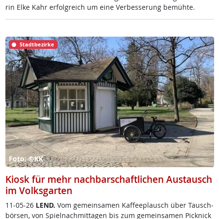
rin El­ke Kahr er­folg­reich um ei­ne Ver­bes­se­rung be­müh­te.
Stadtbezirke
Foto: ©KK
Kiosk für mehr nachbarschaftlichen Austausch
im Volksgarten
11-05-26
LEND.
Vom ge­mein­sa­men Kaf­fee­plausch über Tausch­
bör­sen, von Spiel­nach­mit­ta­gen bis zum ge­mein­sa­men Pick­nick