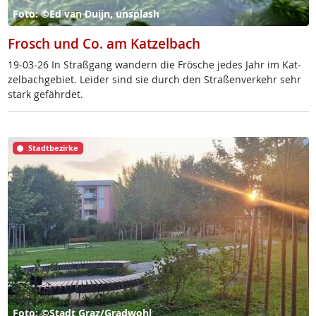
Foto: ©Ed van Duijn, unsplash
Frosch und Co. am Katzelbach
19-03-26 In Straß­gang wan­dern die Frö­sche je­des Jahr im Kat­
zel­bach­ge­biet. Lei­der sind sie durch den Stra­ßen­ver­kehr sehr
stark ge­fähr­det.
Stadtbezirke
Foto: ©Stadt Graz/Gradwohl