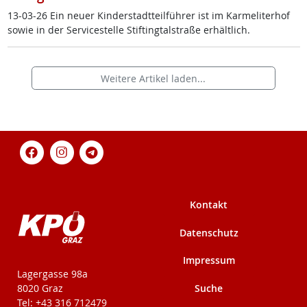
13-03-26 Ein neu­er Kin­der­stadt­teil­füh­rer ist im Kar­me­li­ter­hof
so­wie in der Ser­vice­s­tel­le Stif­ting­tal­stra­ße er­hält­lich.
Weitere Artikel laden...
Kontakt
Datenschutz
Impressum
KPÖ-Steiermark
Lagergasse 98a
Suche
8020 Graz
Tel: +43 316 712479