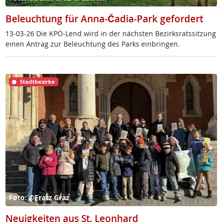
Beleuchtung für Anna-Čadia-Park gefordert
13-03-26 Die KPÖ-Lend wird in der nächs­ten Be­zirks­rats­sit­zung
ei­nen An­trag zur Be­leuch­tung des Parks ein­brin­gen.
Stadtbezirke
Foto: ©Fratz Graz
Neuigkeiten aus St. Leonhard