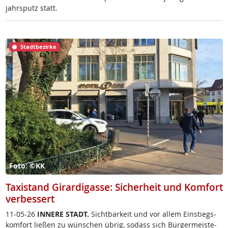
jahrs­putz statt.
Stadtbezirke
Foto: ©KK
Taxistand Girardigasse: Sicherheit und Komfort
verbessert
11-05-26
IN­NE­RE STADT.
Sicht­bar­keit und vor al­lem Ein­s­tiegs­
kom­fort lie­ßen zu wün­schen üb­rig, so­dass sich Bür­ger­meis­te­