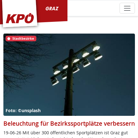
KPÖ Graz
Stadtbezirke
Foto: ©unsplash
Beleuchtung für Bezirkssportplätze verbessern
19-06-26 Mit über 300 öf­f­ent­li­chen Sport­plät­zen ist Graz gut