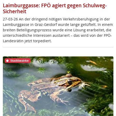
Laimburggasse: FPÖ agiert gegen Schulweg-
Sicherheit
27-03-26 An der drin­gend nö­t­i­gen Ver­kehrs­be­ru­hi­gung in der
Laim­burg­gas­se in Graz-Gei­dorf wur­de lan­ge ge­tüf­telt. In ei­nem
brei­ten Be­tei­li­gung­s­pro­zess wur­de ei­ne Lö­sung er­ar­bei­tet, die
un­ter­schied­li­che In­ter­es­sen au­s­ta­riert – das wird von der FPÖ-
Lan­des­rä­tin jetzt tor­pe­diert.
Stadtbezirke