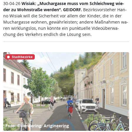
30-04-26
Wi­siak: „Much­ar­gas­se muss vom Sch­leich­weg wie­
der zu Wohn­stra­ße wer­den“.
GEI­DORF.
Be­zirks­vor­ste­her Han­
no Wi­siak will die Si­cher­heit vor al­lem der Kin­der, die in der
Much­ar­gas­se woh­nen, ge­währ­leis­ten; an­de­re Maß­nah­men wa­
ren wir­k­lungs­los, nun könn­te ein punk­tu­el­le Vi­deo­über­wa­
chung des Ver­kehrs end­lich die Lö­sung sein.
Stadtbezirke
Foto: ©Rendering: Artgineering