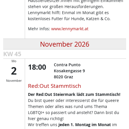
Haustierbesitzer:innen mit geringem Einkommen
stehen vor großen Herausforderungen.
Lennymarkt hilft: Einmal im Monat gibt es
kostenloses Futter für Hunde, Katzen & Co.
Mehr Infos:
www.lennymarkt.at
November 2026
KW 45
Mo
18:00
Contra Punto
2
Kosakengasse 9
8020
Graz
November
Red:Out Stammtisch
Der Red:Out Steiermark lädt zum Stammtisch!
Du bist queer oder interessierst die für queere
Themen oder alles was rund ums Thema
LGBTQI+ so passiert und ansteht? Dann bist du
hier genau richtig!
Wir treffen uns
jeden 1. Montag im Monat
im