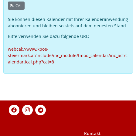
iCAL
Sie können diesen Kalender mit Ihrer Kalenderanwendung
abonnieren und bleiben so stets auf dem neuesten Stand.
Bitte verwenden Sie dazu folgende URL:
webcal://www.kpoe-
steiermark.at/include/inc_module/tmod_calendar/inc_act/c
alendar.ical.php?cat=8
Kontakt