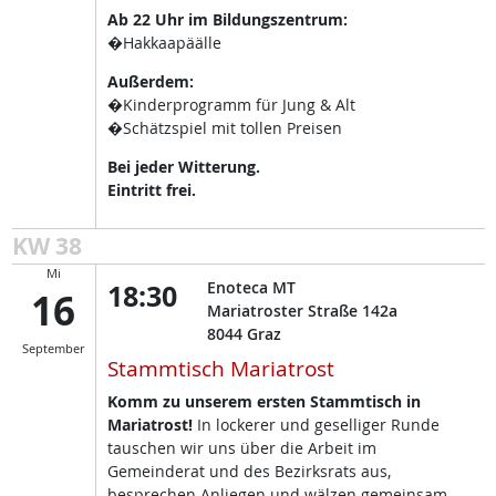
Ab 22 Uhr im Bildungszentrum:
�Hakkaapäälle
Außerdem:
�Kinderprogramm für Jung & Alt
�Schätzspiel mit tollen Preisen
Bei jeder Witterung.
Eintritt frei.
KW 38
Mi
18:30
Enoteca MT
16
Mariatroster Straße 142a
8044
Graz
September
Stammtisch Mariatrost
Komm zu unserem ersten Stammtisch in
Mariatrost!
In lockerer und geselliger Runde
tauschen wir uns über die Arbeit im
Gemeinderat und des Bezirksrats aus,
besprechen Anliegen und wälzen gemeinsam