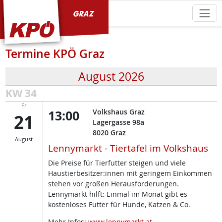
KPÖ Graz
Termine KPÖ Graz
August 2026
KW 34
Fr
13:00
Volkshaus Graz
21
Lagergasse 98a
8020
Graz
August
Lennymarkt - Tiertafel im Volkshaus
Die Preise für Tierfutter steigen und viele
Haustierbesitzer:innen mit geringem Einkommen
stehen vor großen Herausforderungen.
Lennymarkt hilft: Einmal im Monat gibt es
kostenloses Futter für Hunde, Katzen & Co.
Mehr Infos:
www.lennymarkt.at