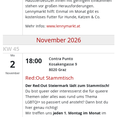
Haustierbesitzer:innen mit geringem Einkommen
stehen vor großen Herausforderungen.
Lennymarkt hilft: Einmal im Monat gibt es
kostenloses Futter für Hunde, Katzen & Co.
Mehr Infos:
www.lennymarkt.at
November 2026
KW 45
Mo
18:00
Contra Punto
2
Kosakengasse 9
8020
Graz
November
Red:Out Stammtisch
Der Red:Out Steiermark lädt zum Stammtisch!
Du bist queer oder interessierst die für queere
Themen oder alles was rund ums Thema
LGBTQI+ so passiert und ansteht? Dann bist du
hier genau richtig!
Wir treffen uns
jeden 1. Montag im Monat
im