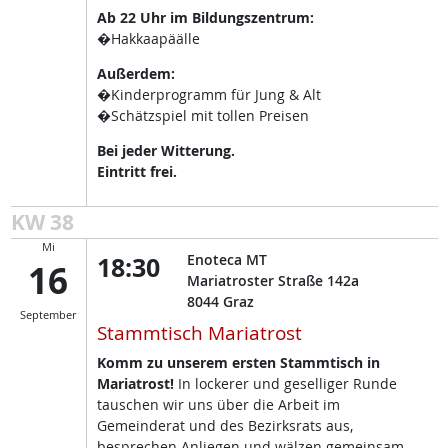
Ab 22 Uhr im Bildungszentrum:
�Hakkaapäälle
Außerdem:
�Kinderprogramm für Jung & Alt
�Schätzspiel mit tollen Preisen
Bei jeder Witterung.
Eintritt frei.
KW 38
Mi
18:30
Enoteca MT
16
Mariatroster Straße 142a
8044
Graz
September
Stammtisch Mariatrost
Komm zu unserem ersten Stammtisch in
Mariatrost!
In lockerer und geselliger Runde
tauschen wir uns über die Arbeit im
Gemeinderat und des Bezirksrats aus,
besprechen Anliegen und wälzen gemeinsam