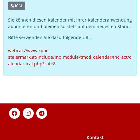
iCAL
Sie können diesen Kalender mit Ihrer Kalenderanwendung
abonnieren und bleiben so stets auf dem neuesten Stand.
Bitte verwenden Sie dazu folgende URL:
webcal://www.kpoe-
steiermark.at/include/inc_module/tmod_calendar/inc_act/c
alendar.ical.php?cat=8
Kontakt