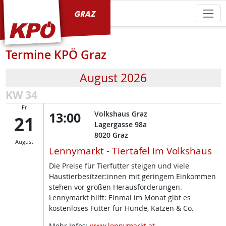
KPÖ Graz
Termine KPÖ Graz
August 2026
KW 34
Fr
13:00
Volkshaus Graz
21
Lagergasse 98a
8020
Graz
August
Lennymarkt - Tiertafel im Volkshaus
Die Preise für Tierfutter steigen und viele
Haustierbesitzer:innen mit geringem Einkommen
stehen vor großen Herausforderungen.
Lennymarkt hilft: Einmal im Monat gibt es
kostenloses Futter für Hunde, Katzen & Co.
Mehr Infos:
www.lennymarkt.at