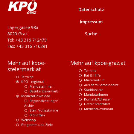
Datenschutz
Impressum
KPÖ-Steiermark
Lagergasse 98a
Suche
8020 Graz
Tel: +43 316 712479
Fax: +43 316 716291
Mehr auf kpoe-
Mehr auf kpoe-graz.at
steiermark.at
Termine
Rat & Hilfe
Termine
Mieternotruf
KPÖ - regional
Aus dem Gemeinderat
Mandatarinnen
Stadtbezirke
Bezirke Steiermark
MandatarInnen
Medien/Download
Kontakt/Adressen
Regionalzeitungen
Grazer Stadtblatt
Archiv
Medien/Download
Steir. Volksstimme
Bibliothek
Webshop
Programm und Ziele