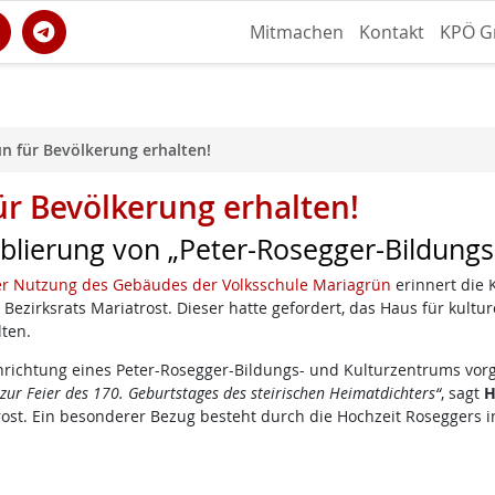
Mitmachen
Kontakt
KPÖ G
n für Bevölkerung erhalten!
ür Bevölkerung erhalten!
ablierung von „Peter-Rosegger-Bildung
er Nutzung des Gebäudes der Volksschule Mariagrün
erinnert die 
ezirksrats Mariatrost. Dieser hatte gefordert, das Haus für kultur
lten.
nrichtung eines Peter-Rosegger-Bildungs- und Kulturzentrums vor
ur Feier des 170. Geburtstages des steirischen Heimatdichters“
, sagt
H
atrost. Ein besonderer Bezug besteht durch die Hochzeit Roseggers i