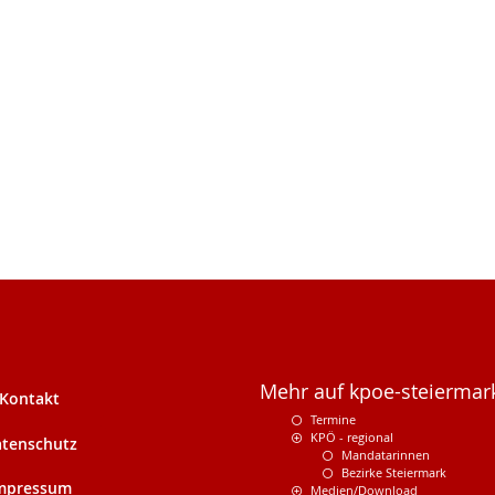
Mehr auf kpoe-steiermark
Kontakt
Termine
KPÖ - regional
tenschutz
Mandatarinnen
Bezirke Steiermark
mpressum
Medien/Download