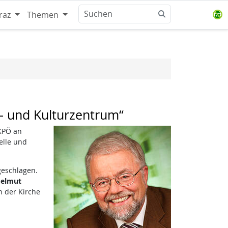
raz
Themen
s- und Kulturzentrum“
KPÖ an
elle und
geschlagen.
elmut
n der Kirche