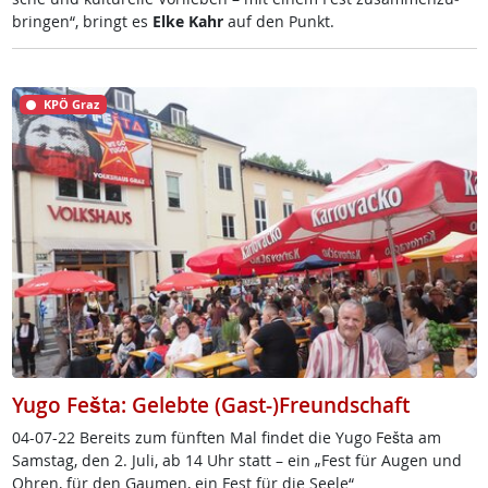
brin­gen“, bringt es
El­ke Kahr
auf den Punkt.
KPÖ Graz
Yugo Fešta: Gelebte (Gast-)Freundschaft
04-07-22 Be­reits zum fünf­ten Mal fin­det die Yu­go Feš­ta am
Sams­tag, den 2. Ju­li, ab 14 Uhr statt – ein „Fest für Au­gen und
Oh­ren, für den Gau­men, ein Fest für die See­le“