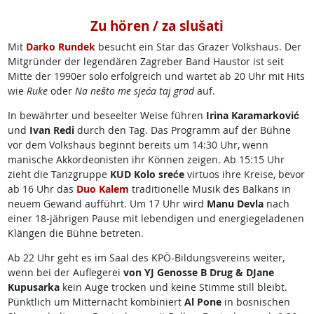
Zu hören / za slušati
Mit
Darko Rundek
besucht ein Star das Grazer Volkshaus. Der
Mitgründer der legendären Zagreber Band Haustor ist seit
Mitte der 1990er solo erfolgreich und wartet ab 20 Uhr mit Hits
wie
Ruke
oder
Na ne
što me sje
ća taj grad
auf.
In bewährter und beseelter Weise führen
Irina Karamarković
und
Ivan Redi
durch den Tag. Das Programm auf der Bühne
vor dem Volkshaus beginnt bereits um 14:30 Uhr, wenn
manische Akkordeonisten ihr Können zeigen. Ab 15:15 Uhr
zieht die Tanzgruppe
KUD Kolo sreće
virtuos ihre Kreise, bevor
ab 16 Uhr das
Duo Kalem
traditionelle Musik des Balkans in
neuem Gewand aufführt. Um 17 Uhr wird
Manu Devla
nach
einer 18-jährigen Pause mit lebendigen und energiegeladenen
Klängen die Bühne betreten.
Ab 22 Uhr geht es im Saal des KPÖ-Bildungsvereins weiter,
wenn bei der Auflegerei
von YJ Genosse B Drug & DJane
Kupusarka
kein Auge trocken und keine Stimme still bleibt.
Pünktlich um Mitternacht kombiniert
Al Pone
in bosnischen