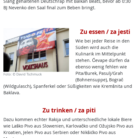
Slang gehaltenen Deutschrap mit Balkan Beats, bevor ab 0:30
BJ Nevenko den Saal final zum Beben bringt.
Zu essen / za jesti
Wie bei jeder Reise in den
Süden wird auch die
Kulinarik im Mittelpunkt
stehen. Ćevape dürfen da
ebenso wenig fehlen wie
Pita/Burek, Pasulj/Grah
Foto: © David Tschmuck
(Bohnensuppe), Bograč
(Wildgulasch), Spanferkel oder Süßigkeiten wie Kremšnita und
Baklava.
Zu trinken / za piti
Dazu kommen echter Rakija und unterschiedliche lokale Biere
wie Laško Pivo aus Slowenien, Karlovačko und Ožujsko Pivo aus
Kroatien, Jelen Pivo aus Serbien oder Nikšićko Pivo aus