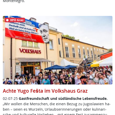
Montenegro.
KPÖ Graz
Foto: ©KPÖ
Achte Yugo Fešta im Volkshaus Graz
02-07-25
Gast­f­reund­schaft und süd­län­di­sche Le­bens­f­reu­de.
„Wir wol­len die Men­schen, die ei­nen Be­zug zu Ju­gosla­wi­en ha­
ben – sei­en es Wur­zeln, Ur­laub­ser­in­ne­run­gen oder ku­li­na­ri­
sche und kul­tu­rel­le Vor­lie­ben – mit ei­nem Fest zu­sam­men­zu­