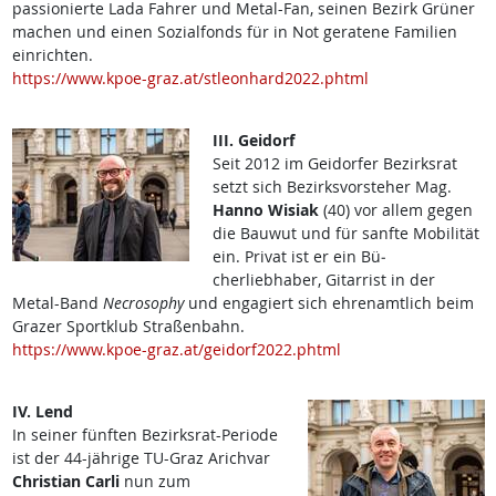
passionierte Lada Fahrer und Metal-Fan, seinen Bezirk Grüner
machen und einen Sozialfonds für in Not geratene Familien
einrichten.
https://www.kpoe-graz.at/stleonhard2022.phtml
III. Geidorf
Seit 2012 im Gei­dorfer Bezirksrat
setzt sich Bezirksvor­steher Mag.
Hanno Wisiak
(40)
vor allem gegen
die Bauwut und für sanfte Mobilität
ein. Privat ist er ein Bü­
cherliebhaber, Gitarrist in der
Metal-Band
Necroso­phy
und engagiert sich ehrenamtlich beim
Grazer Sportklub Straßenbahn.
https://www.kpoe-graz.at/geidorf2022.phtml
IV. Lend
In seiner fünften Bezirksrat-Periode
ist der 44-jährige TU-Graz Arichvar
Christian Carli
nun zum