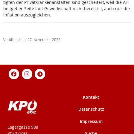
tig­ten der Pri­vat­kran­ken­an­stal­ten sind ge­schei­tert, weil die Ar­
beit­ge­ber-Sei­te laut Ge­werk­schaft nicht be­reit ist, auch nur die
In­fla­ti­on aus­zu­g­lei­chen.
Veröffentlicht: 27. November 2022
Kontakt
Datenschutz
Impressum
KPÖ-Steiermark
Lagergasse 98a
Suche
8020 Graz