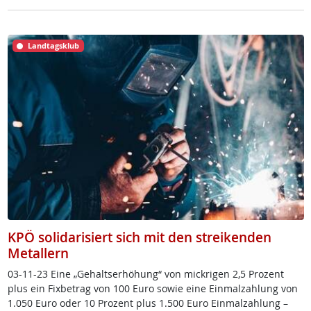
Landtagsklub
KPÖ solidarisiert sich mit den streikenden
Metallern
03-11-23 Ei­ne „Ge­halts­er­höh­ung“ von mick­ri­gen 2,5 Pro­zent
plus ein Fix­be­trag von 100 Eu­ro so­wie ei­ne Ein­mal­zah­lung von
1.050 Eu­ro oder 10 Pro­zent plus 1.500 Eu­ro Ein­mal­zah­lung –