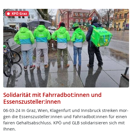
KPÖ Graz
Solidarität mit Fahrradbot:innen und
Essenszusteller:innen
06-03-24 In Graz, Wi­en, Kla­gen­furt und Inns­bruck st­rei­ken mor­
gen die Es­sens­zu­s­tel­ler:in­nen und Fahr­rad­bot:in­nen für ei­nen
fai­ren Ge­halts­ab­schluss. KPÖ und GLB so­li­da­ri­sie­ren sich mit
Ih­nen.