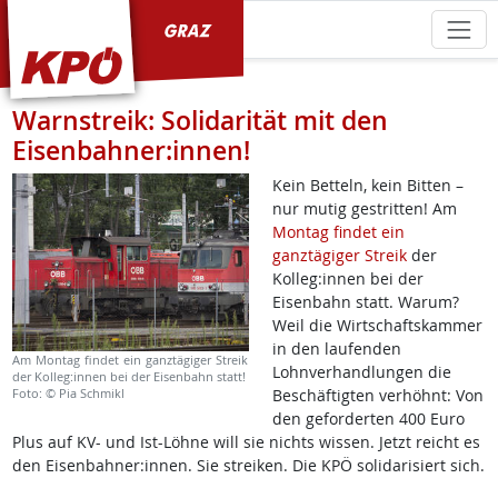
KPÖ Graz
Warnstreik: Solidarität mit den
Eisenbahner:innen!
Kein Betteln, kein Bitten –
nur mutig gestritten! Am
Montag findet ein
ganztägiger Streik
der
Kolleg:innen bei der
Eisenbahn statt. Warum?
Weil die Wirtschaftskammer
in den laufenden
Am Montag findet ein ganztägiger Streik
Lohnverhandlungen die
der Kolleg:innen bei der Eisenbahn statt!
Foto: © Pia Schmikl
Beschäftigten verhöhnt: Von
den geforderten 400 Euro
Plus auf KV- und Ist-Löhne will sie nichts wissen. Jetzt reicht es
den Eisenbahner:innen. Sie streiken. Die KPÖ solidarisiert sich.