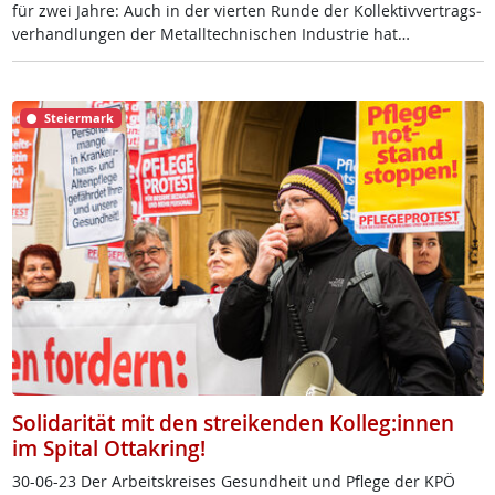
für zwei Jah­re: Auch in der vier­ten Run­de der Kol­lek­tiv­ver­trags­
ver­hand­lun­gen der Me­tall­tech­ni­schen In­du­s­trie hat…
Steiermark
Solidarität mit den streikenden Kolleg:innen
im Spital Ottakring!
30-06-23 Der Ar­beits­k­rei­ses Ge­sund­heit und Pf­le­ge der KPÖ