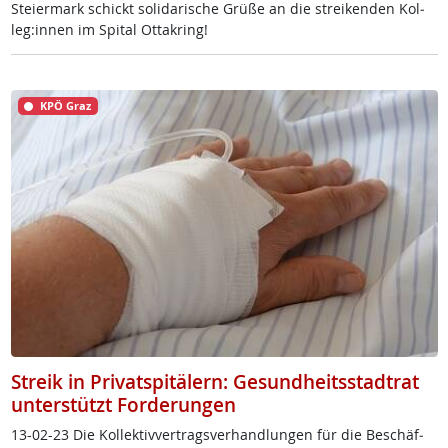
Stei­er­mark schickt so­li­da­ri­sche Grü­ße an die st­rei­ken­den Kol­
leg:in­nen im Spi­tal Ot­ta­kring!
KPÖ Graz
Streik in Privatspitälern: Gesundheitsstadtrat
unterstützt Forderungen
13-02-23 Die Kol­lek­tiv­ver­trags­ver­hand­lun­gen für die Be­schäf­