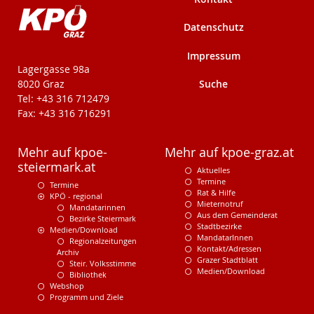
Datenschutz
Impressum
KPÖ-Steiermark
Lagergasse 98a
Suche
8020 Graz
Tel: +43 316 712479
Fax: +43 316 716291
Mehr auf kpoe-
Mehr auf kpoe-graz.at
steiermark.at
Aktuelles
Termine
Termine
Rat & Hilfe
KPÖ - regional
Mieternotruf
Mandatarinnen
Aus dem Gemeinderat
Bezirke Steiermark
Stadtbezirke
Medien/Download
MandatarInnen
Regionalzeitungen
Kontakt/Adressen
Archiv
Grazer Stadtblatt
Steir. Volksstimme
Medien/Download
Bibliothek
Webshop
Programm und Ziele