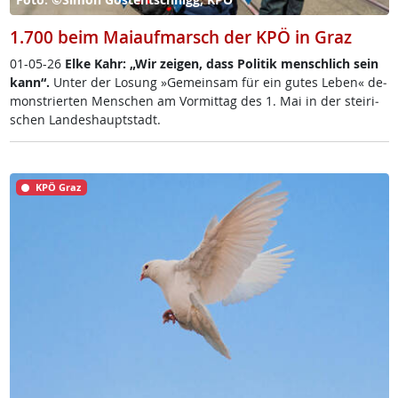
1.700 beim Maiaufmarsch der KPÖ in Graz
01-05-26
El­ke Kahr: „Wir zei­gen, dass Po­li­tik men­sch­lich sein
kan­n“.
Un­ter der Lo­sung »Ge­mein­sam für ein gu­tes Le­ben« de­
mon­s­trier­ten Men­schen am Vor­mit­tag des 1. Mai in der stei­ri­
schen Lan­des­haupt­stadt.
KPÖ Graz