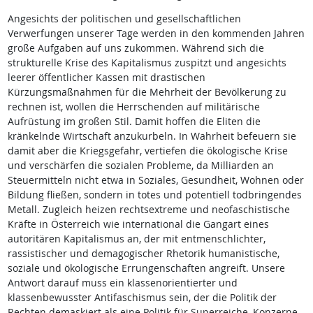
Angesichts der politischen und gesellschaftlichen
Verwerfungen unserer Tage werden in den kommenden Jahren
große Aufgaben auf uns zukommen. Während sich die
strukturelle Krise des Kapitalismus zuspitzt und angesichts
leerer öffentlicher Kassen mit drastischen
Kürzungsmaßnahmen für die Mehrheit der Bevölkerung zu
rechnen ist, wollen die Herrschenden auf militärische
Aufrüstung im großen Stil. Damit hoffen die Eliten die
kränkelnde Wirtschaft anzukurbeln. In Wahrheit befeuern sie
damit aber die Kriegsgefahr, vertiefen die ökologische Krise
und verschärfen die sozialen Probleme, da Milliarden an
Steuermitteln nicht etwa in Soziales, Gesundheit, Wohnen oder
Bildung fließen, sondern in totes und potentiell todbringendes
Metall. Zugleich heizen rechtsextreme und neofaschistische
Kräfte in Österreich wie international die Gangart eines
autoritären Kapitalismus an, der mit entmenschlichter,
rassistischer und demagogischer Rhetorik humanistische,
soziale und ökologische Errungenschaften angreift. Unsere
Antwort darauf muss ein klassenorientierter und
klassenbewusster Antifaschismus sein, der die Politik der
Rechten demaskiert als eine Politik für Superreiche, Konzerne