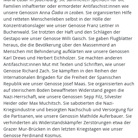
Familien inhaftierter oder ermordeter Antifaschist:innen wie
unsere Genossin Anna
Čadia in Leoben
. Sie organisierten Hilfe
und retteten Menschenleben selbst in der Hölle der
Konzentrationslager wie unser Genosse Franz Leitner in
Buchenwald. Sie trotzten der Haft und den Schlägen der
Gestapo wie unser Genosse Willi Gaisch. Sie gaben Flugblätter
heraus, die die Bevölkerung über den Massenmord an
Menschen mit Behinderung aufklärten wie unsere Genossen
Karl Drews und Herbert Eichholzer. Sie machten anderen
Antifaschist:innen Mut mit Texten und Schriften, wie unser
Genosse Richard Zach. Sie kämpften in den Reihen der
Internationalen Brigaden für die Freiheit der Spanischen
Republik wie unser Genosse Josef Maas. Sie organisierten auch
auf steirischem Boden bewaffneten Widerstand gegen die
Nazi-Herrschaft, wie unsere Genossen Sepp Filz, Silvester
Heider oder Max Muchitsch. Sie sabotierten die Nazi-
Kriegsindustrie und besorgten Nachschub und Versorgung für
die Partisanen, wie unsere Genossin Mathilde Auferbauer. Sie
verhinderten als Widerstandskämpfer Zerstörungen etwa der
Grazer Mur-Brücken in den letzten Kriegstagen wie unser
Genosse Ferdinand Kosmus.