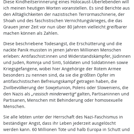
Diese Kindheitserinnerung eines Holocaust-Überlebenden will
ich meinen heutigen Worten voranstellen. Es sind Berichte aus
den Alltäglichkeiten der nazistischen Terrormaschinerie, der
Shoah und des faschistischen Vernichtungskrieges, die das
Grauen jener Zeit vor nun über 80 Jahren vielleicht greifbarer
machen können als Zahlen.
Diese beschriebene Todesangst, die Erschütterung und die
nackte Panik mussten in jenen Jahren Millionen Menschen
erleben: Antifaschist:innen und Widerstandskämpfer, Jüdinnen
und Juden, Romnja und Sinti, Soldaten und Soldatinnen sowie
Kriegsgefangene, wobei hier Angehörige der Rotem Armee
besonders zu nennen sind, da sie die größten Opfer im
antifaschistischen Befreiungskampf getragen haben, die
Zivilbevölkerung der Sowjetunion, Polens oder Sloweniens, die
den Nazis als
„rassisch minderwertig“
galten, Partisaninnen und
Partisanen, Menschen mit Behinderung oder homosexuelle
Menschen.
Sie alle lebten unter der Herrschaft des Nazi-Faschismus in
beständiger Angst, dass ihr Leben jederzeit ausgelöscht
werden kann. 60 Millionen Tote und halb Europa in Schutt und