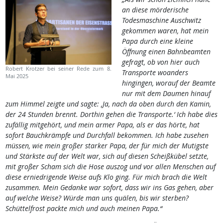
an diese mörderische
Todesmaschine Auschwitz
gekommen waren, hat mein
Papa durch eine kleine
Öffnung einen Bahnbeamten
gefragt, ob von hier auch
Robert Krotzer bei seiner Rede zum 8.
Transporte woanders
Mai 2025
hingingen, worauf der Beamte
nur mit dem Daumen hinauf
zum Himmel zeigte und sagte: ‚Ja, nach da oben durch den Kamin,
der 24 Stunden brennt. Dorthin gehen die Transporte.‘ Ich habe dies
zufällig mitgehört, und mein armer Papa, als er das hörte, hat
sofort Bauchkrämpfe und Durchfall bekommen. Ich habe zusehen
müssen, wie mein großer starker Papa, der für mich der Mutigste
und Stärkste auf der Welt war, sich auf diesen Scheißkübel setzte,
mit großer Scham sich die Hose auszog und vor allen Menschen auf
diese erniedrigende Weise aufs Klo ging. Für mich brach die Welt
zusammen. Mein Gedanke war sofort, dass wir ins Gas gehen, aber
auf welche Weise? Würde man uns quälen, bis wir sterben?
Schüttelfrost packte mich und auch meinen Papa.“