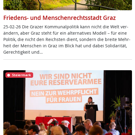
Friedens- und Menschenrechtsstadt Graz
25-02-26 Die Gra­zer Kom­mu­nal­po­li­tik kann nicht die Welt ve­r­
än­dern, aber Graz steht für ein al­ter­na­ti­ves Mo­dell – für ei­ne
Po­li­tik, die nicht den Reichs­ten di­ent, son­dern die brei­te Mehr­
heit der Men­schen in Graz im Blick hat und da­bei So­li­da­ri­tät,
Ge­rech­tig­keit und…
Steiermark