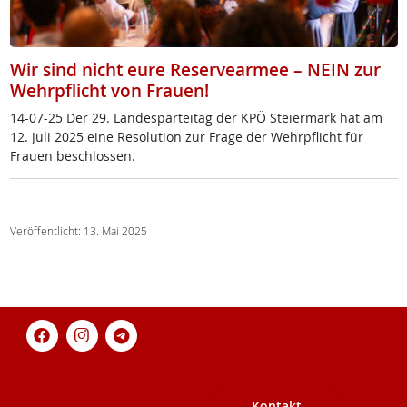
Wir sind nicht eure Reservearmee – NEIN zur
Wehrpflicht von Frauen!
14-07-25 Der 29. Lan­de­s­par­tei­tag der KPÖ Stei­er­mark hat am
12. Ju­li 2025 ei­ne Re­so­lu­ti­on zur Fra­ge der Wehrpf­licht für
Frau­en be­sch­los­sen.
Veröffentlicht: 13. Mai 2025
Kontakt