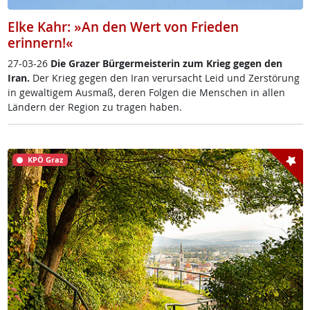
Elke Kahr: »An den Wert von Frieden
erinnern!«
27-03-26
Die Gra­zer Bür­ger­meis­te­rin zum Krieg ge­gen den
Iran.
Der Krieg ge­gen den Iran ver­ur­sacht Leid und Zer­stör­ung
in ge­wal­ti­gem Aus­maß, de­ren Fol­gen die Men­schen in al­len
Län­dern der Re­gi­on zu tra­gen ha­ben.
KPÖ Graz