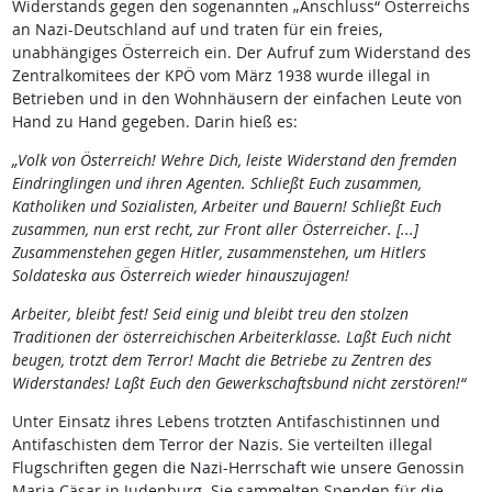
Widerstands gegen den sogenannten „Anschluss“ Österreichs
an Nazi-Deutschland auf und traten für ein freies,
unabhängiges Österreich ein. Der Aufruf zum Widerstand des
Zentralkomitees der KPÖ vom März 1938 wurde illegal in
Betrieben und in den Wohnhäusern der einfachen Leute von
Hand zu Hand gegeben. Darin hieß es:
„Volk von Österreich! Wehre Dich, leiste Widerstand den fremden
Eindringlingen und ihren Agenten. Schließt Euch zusammen,
Katholiken und Sozialisten, Arbeiter und Bauern! Schließt Euch
zusammen, nun erst recht, zur Front aller Österreicher. [...]
Zusammenstehen gegen Hitler, zusammenstehen, um Hitlers
Soldateska aus Österreich wieder hinauszujagen!
Arbeiter, bleibt fest! Seid einig und bleibt treu den stolzen
Traditionen der österreichischen Arbeiterklasse. Laßt Euch nicht
beugen, trotzt dem Terror! Macht die Betriebe zu Zentren des
Widerstandes! Laßt Euch den Gewerkschaftsbund nicht zerstören!“
Unter Einsatz ihres Lebens trotzten Antifaschistinnen und
Antifaschisten dem Terror der Nazis. Sie verteilten illegal
Flugschriften gegen die Nazi-Herrschaft wie unsere Genossin
Maria Cäsar in Judenburg. Sie sammelten Spenden für die