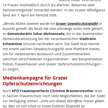
14 Frauen mutmaßlich durch (Ex-)Partner, Bekannte oder
Familienmitglieder ermordet worden. In der Grazer Idlhofgasse
fand am 7. April ein Femizid statt.
„
Bereits letzten Sommer wurde ein
Grazer Gewaltschutzgipfel
in
Aussicht gestellt. Bis heute hat man allerdings nichts mehr gehört
“,
so
Gemeinderätin Sahar Mohsenzada
, die in der kommenden
Gemeinderatssitzung bei der verantwortlichen
Stadträtin
Schwentner
(Grüne) nachhaken wird. Die Stadt Graz könnte
mit einem solchen Gewaltschutzgipfel eine Plattform bieten,
um für verbesserten Austausch und Zusammenarbeit
zwischen verschiedenen Organisationen
–
wie beispielsweise
Polizei, Frauenhäuser und Grazer Opferschutzeinrichtungen
–
zu sorgen.
Medienkampagne für Grazer
Opferschutzeinrichtungen
Auch
KPÖ-Frauensprecherin
Christine Braunersreuther
ortet
in Sachen Frauenschutz noch viele Möglichkeiten, die der Stadt
zur Verfügung stehen: „
Viele von Gewalt betroffene Frauen geben
an, dass sie sich schon zu einem früheren Zeitpunkt an