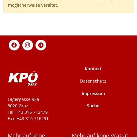
möglicherweise veraltet.
Kontakt
Datenschutz
Impressum
KPÖ-Steiermark
Lagergasse 98a
Suche
8020 Graz
Tel: +43 316 712479
Fax: +43 316 716291
Mehr auf kpoe-
Mehr auf kpoe-graz.at