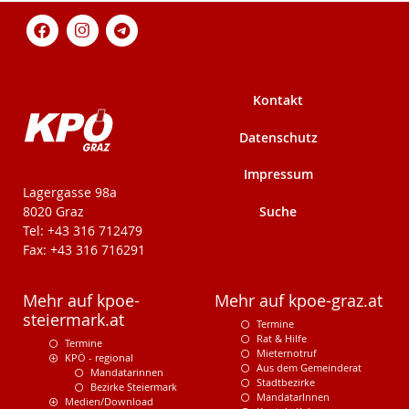
Kontakt
Datenschutz
Impressum
KPÖ-Steiermark
Lagergasse 98a
Suche
8020 Graz
Tel: +43 316 712479
Fax: +43 316 716291
Mehr auf kpoe-
Mehr auf kpoe-graz.at
steiermark.at
Termine
Rat & Hilfe
Termine
Mieternotruf
KPÖ - regional
Aus dem Gemeinderat
Mandatarinnen
Stadtbezirke
Bezirke Steiermark
MandatarInnen
Medien/Download