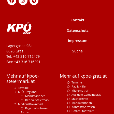
Kontakt
Datenschutz
Impressum
KPÖ-Steiermark
Lagergasse 98a
Suche
8020 Graz
Tel: +43 316 712479
Fax: +43 316 716291
Mehr auf kpoe-
Mehr auf kpoe-graz.at
steiermark.at
Termine
Rat & Hilfe
Termine
Mieternotruf
KPÖ - regional
Aus dem Gemeinderat
Mandatarinnen
Stadtbezirke
Bezirke Steiermark
MandatarInnen
Medien/Download
Kontakt/Adressen
Regionalzeitungen
Grazer Stadtblatt
Archiv