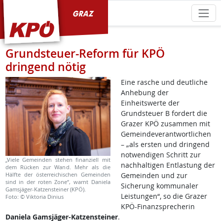
KPÖ Graz
Grundsteuer-Reform für KPÖ
dringend nötig
Eine rasche und deutliche
Anhebung der
Einheitswerte der
Grundsteuer B fordert die
Grazer KPÖ zusammen mit
Gemeindeverantwortlichen
– „als ersten und dringend
notwendigen Schritt zur
„Viele Gemeinden stehen finanziell mit
nachhaltigen Entlastung der
dem Rücken zur Wand. Mehr als die
Hälfte der österreichischen Gemeinden
Gemeinden und zur
sind in der roten Zone“, warnt Daniela
Sicherung kommunaler
Gamsjäger-Katzensteiner (KPÖ).
Leistungen“, so die Grazer
Foto: © Viktoria Dinius
KPÖ-Finanzsprecherin
Daniela Gamsjäger-Katzensteiner
.