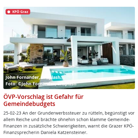
KPÖ Graz
John Fornander, unsplash
Foto: ©John Fornander, unsplash
ÖVP-Vorschlag ist Gefahr für
Gemeindebudgets
25-02-23 An der Grun­d­er­werbs­steu­er zu rüt­teln, be­güns­tigt vor
al­lem Rei­che und bräch­te oh­ne­hin schon klam­me Ge­mein­de-
Fi­nan­zen in zu­sätz­li­che Schwie­rig­kei­ten, warnt die Gra­zer KPÖ-
Fi­nanz­sp­re­che­rin Da­nie­la Kat­zen­stei­ner.