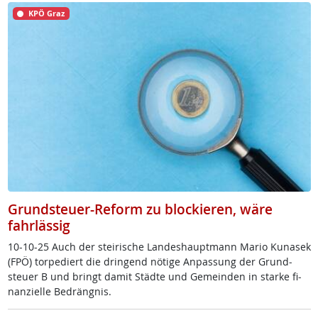
KPÖ Graz
Grundsteuer-Reform zu blockieren, wäre
fahrlässig
10-10-25 Auch der stei­ri­sche Lan­des­haupt­mann Ma­rio Ku­na­sek
(FPÖ) tor­pe­diert die drin­gend nö­t­i­ge An­pas­sung der Grund­
steu­er B und bringt da­mit Städ­te und Ge­mein­den in star­ke fi­
nan­zi­el­le Be­dräng­nis.