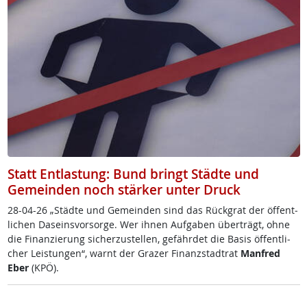
Statt Entlastung: Bund bringt Städte und
Gemeinden noch stärker unter Druck
28-04-26 „Städ­te und Ge­mein­den sind das Rück­g­rat der öf­f­ent­
li­chen Da­s­eins­vor­sor­ge. Wer ih­nen Auf­ga­ben über­trägt, oh­ne
die Fi­nan­zie­rung si­cher­zu­s­tel­len, ge­fähr­det die Ba­sis öf­f­ent­li­
cher Leis­tun­gen“, warnt der Gra­zer Fi­nanz­stadt­rat
Man­f­red
Eber
(KPÖ).