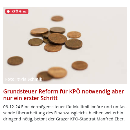
KPÖ Graz
Foto: ©Pia Schmikl
Grundsteuer-Reform für KPÖ notwendig aber
nur ein erster Schritt
06-12-24 Ei­ne Ver­mö­gens­steu­er für Multi­mil­lio­nä­re und um­fas­
sen­de Über­ar­bei­tung des Fi­nanz­aus­g­leichs blei­ben wei­ter­hin
drin­gend nö­t­ig, be­tont der Gra­zer KPÖ-Stadt­rat Man­f­red Eber.