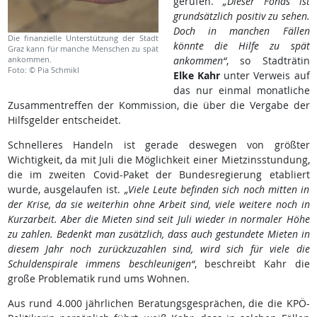
gerufen.
„Dieser Fonds ist
grundsätzlich positiv zu sehen.
Doch in manchen Fällen
Die finanzielle Unterstützung der Stadt
könnte die Hilfe zu spät
Graz kann für manche Menschen zu spät
ankommen.
ankommen“
, so Stadträtin
Foto: © Pia Schmikl
Elke Kahr
unter Verweis auf
das nur einmal monatliche
Zusammentreffen der Kommission, die über die Vergabe der
Hilfsgelder entscheidet.
Schnelleres Handeln ist gerade deswegen von größter
Wichtigkeit, da mit Juli die Möglichkeit einer Mietzinsstundung,
die im zweiten Covid-Paket der Bundesregierung etabliert
wurde, ausgelaufen ist.
„Viele Leute befinden sich noch mitten in
der Krise, da sie weiterhin ohne Arbeit sind, viele weitere noch in
Kurzarbeit. Aber die Mieten sind seit Juli wieder in normaler Höhe
zu zahlen. Bedenkt man zusätzlich, dass auch gestundete Mieten in
diesem Jahr noch zurückzuzahlen sind, wird sich für viele die
Schuldenspirale immens beschleunigen“
, beschreibt Kahr die
große Problematik rund ums Wohnen.
Aus rund 4.000 jährlichen Beratungsgesprächen, die die KPÖ-