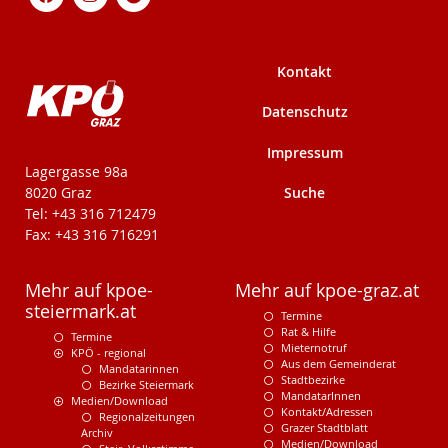
Kontakt
Datenschutz
Impressum
KPÖ-Steiermark
Lagergasse 98a
Suche
8020 Graz
Tel: +43 316 712479
Fax: +43 316 716291
Mehr auf kpoe-
Mehr auf kpoe-graz.at
steiermark.at
Termine
Rat & Hilfe
Termine
Mieternotruf
KPÖ - regional
Aus dem Gemeinderat
Mandatarinnen
Stadtbezirke
Bezirke Steiermark
MandatarInnen
Medien/Download
Kontakt/Adressen
Regionalzeitungen
Grazer Stadtblatt
Archiv
Medien/Download