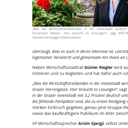
„Was die Wirtschaftstreibenden in der Innenstadt wirklich
horrenden Mieten. Hier braucht es Lösungen“, sagt KPÖ-Wir
Daniela Gamsjäger-Katzensteiner.
überzeugt, dass es auch in deren Interesse ist, Leerst
Eigentümer herantritt und gemeinsam mit ihnen an L
Neben Wirtschaftsstadtrat
Günter Riegler
wird au
initiieren und zu begleiten und hat dafür auch s
„Was die Wirtschaftstreibenden in der Innenstadt wi
Grazer Herrengasse. Hier braucht es Lösungen“,
sagt
in der Grazer Innenstadt mit 3,2 Prozent deutlich unt
die fehlende Parkplätze sind, die zu einem Rückgang 
starken Einbruch gegeben, genau jene Gruppe di
sowie das kaufkräftigere Publikum im Alter zwisc
SP-Wirtschaftssprecher
Arsim Gjergji
, selbst Unt