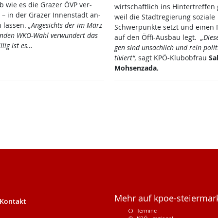
b wie es die Gra­zer ÖVP ver­
wirt­schaft­lich ins Hin­ter­tref­fen g
– in der Gra­zer In­nen­stadt an­
weil die Stadt­re­gie­rung so­zia­le
n las­sen.
„An­ge­sichts der im März
Schwer­punk­te setzt und ei­nen 
en­den WKO-Wahl ver­wun­dert das
auf den Öf­fi-Aus­bau legt.
„Die­s
l­lig ist es…
gen sind un­sach­lich und rein po­li­
ti­vier­t“,
sagt KPÖ-Klu­b­ob­frau
Sa­
Moh­senza­da.
Mehr auf kpoe-steiermark
Kontakt
Termine