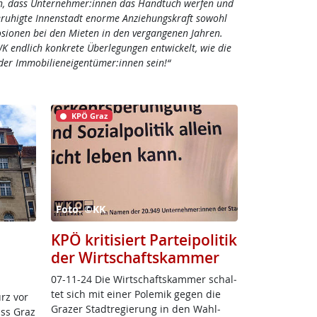
en, dass Unternehmer:innen das Handtuch werfen und
beruhigte Innenstadt enorme Anziehungskraft sowohl
sionen bei den Mieten in den vergangenen Jahren.
WK endlich konkrete Überlegungen entwickelt, wie die
der Immobilieneigentümer:innen sein!“
KPÖ Graz
Foto: ©KK
KPÖ kritisiert Parteipolitik
der Wirtschaftskammer
07-11-24 Die Wirt­schafts­kam­mer schal­
tet sich mit ei­ner Po­le­mik ge­gen die
rz vor
Gra­zer Stadt­re­gie­rung in den Wahl­
ass Graz