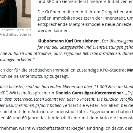
und SPÖ im Gemeinderat mehrere Initiativen ei
Die Grünen initiieren mit ihrem Dringlichen Ant
großen Immobilienbesitzern der Innenstadt, u
entsprechende Mietpreismodelle neue Anreize f
 belastet, sind die
werden können.
tschaftssprecherin
Klubobmann Karl Dreisiebner
:
„Der überwiegende
für Handel, Gastgewerbe und Dienstleistungen gehö
ände zu füllen und attraktive, auch regionale Betriebe anzuziehen. Daher i
ösungen arbeitet.“
ch der für die städtischen Immobilien zuständige KPÖ-Stadtrat
Ma
chon seine Unterstützung zugesagt.
rklich belastet, sind die horrenden Mieten von über 11.000 Euro im Mon
 KPÖ-Wirtschaftssprecherin
Daniela Gamsjäger-Katzensteiner.
„Er
er dem österreichischen Schnitt von über 5 Prozent. Die kürzlich veröffe
der Besucher:innen geführt haben“
, erklärt sie weiter. Vor allem bei 
e nicht mit dem Auto in die Innenstadt fährt. Zugenommen habe
hen 40 und 60 Jahre das tendenziell eher mit dem Auto die Innenst
ernehmer, warnt Wirtschaftsstadtrat Riegler eindringlich davor, den