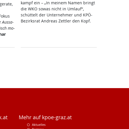
kampf ein – „In mei­nem Na­men bringt
e­ra­te,
die WKO so­was nicht in Um­lauf“,
schüt­telt der Un­ter­neh­mer und KPÖ-
Fo­kus
Be­zirks­rat And­reas Zett­ler den Kopf.
e Aus­sa­
tisch mo­
har
.at
Mehr auf kpoe-graz.at
Aktuelles