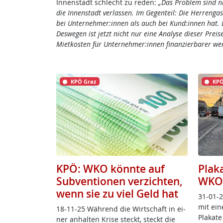
Innenstadt schlecht zu reden:
„Das Problem sind ni
die Innenstadt verlassen. Im Gegenteil: Die Herrenga
bei Unternehmer:innen als auch bei Kund:innen hat.
Deswegen ist jetzt nicht nur eine Analyse dieser Pre
Mietkosten für Unternehmer:innen finanzierbarer wer
KPÖ Graz
KPÖ
KPÖ: WKO könnte auf
Plak
Subventionen verzichten,
WKO-
wenn sie zu viel Geld hat
31-01-2
mit ei­ne
18-11-25 Wäh­rend die Wirt­schaft in ei­
Pla­ka­t
ner an­hal­ten Kri­se steckt, steckt die