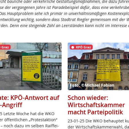
cht bauliche oder verkehrliche Gestaltungsmaßnahmen, die dazu führ
sse der vergangenen Jahre ist Paradebeispiel dafür, dass eine verkehrs
 Das Hauptproblem sehe ich primär in unverhältnismäßigen Kostenexplo
isentwicklung wichtig, sondern dass Stadtrat Riegler gemeinsam mit der 
den. Denn eine steigende Zahl an Leerständen kann nicht im Interesse 
 Graz
KPÖ Graz
Foto: ©Michael Fabian
ate: KPÖ-Antwort auf
Schon wieder:
Angriff
Wirtschaftskammer
macht Parteipolitik
5 Letz­te Wo­che hat die WKO
r öf­f­ent­li­chen „Pro­test­ak­ti­on“
23-01-25 Die WKO be­haup­tet ku
e – noch da­zu im sel­ben Raif­fei­
der Wirt­schafts­kam­mer­wahl, d