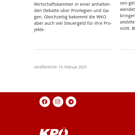
sen-gel
Wirt­schafts­kam­mer in ei­ner an­hal­ten­
wen­det 
den De­bat­te über Pri­vi­le­gi­en und Ga­
brin­ge
gen. Gleich­zei­tig be­kommt die WKO
an­ste­h
aber auch viel Steu­er­geld für ih­re Pro­
nicht. Bi
jek­te.
Veröffentlicht: 14. Februar 2025