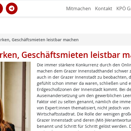
Mitmachen
Kontakt
KPÖ G
ärken, Geschäftsmieten leistbar machen
ärken, Geschäftsmieten leistbar 
Die immer stärkere Konkurrenz durch den Onli
machen dem Grazer Innenstadthandel schwer zu s
auch in der Grazer Innenstadt zu beobachten, 
gefühlt schon immer da waren, schließen und 
Erdgeschoßzonen der Innenstadt kommt. Bei der
Auseinandersetzung um den gewerblichen Leerst
Faktor viel zu selten genannt, nämlich die im
von Expert:innen thematisiert, nicht jedoch vo
Wirtschaftsstadtrat. Die Rolle der wenigen gro
Grazer Innenstadt und deren (Mit-)Verantwortu
benannt und Schritt für Schritt gelöst werden.