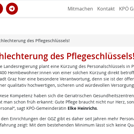
Mitmachen
Kontakt
KPÖ G
chlechterung des Pflegeschlüssels!
chlechterung des Pflegeschlüssels
e Landesregierung plant eine Kürzung des Personalschlüssels in 
400 Heimbewohner:innen von einer solchen Kürzung direkt betroff
adt Graz hier eine besondere Verantwortung, denn sie ist der öffe
ner qualitativ hochwertigen, sicheren und würdevollen Versorgung
iese Kompetenz haben sich die Geriatrischen Gesundheitszentren i
t man schon früh erkannt: Gute Pflege braucht nicht nur Herz, so
rsonal“, sagt KPÖ-Gemeinderätin
Elke Heinrichs
.
 den Einrichtungen der GGZ gibt es daher seit Jahren mehr Perso
fahrung zeigt: Mit dem bestehenden Minimum lässt sich keine Qual