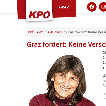
KPÖ Graz
KPÖ Graz
Aktuelles
Graz fordert: Keine Vers
Graz fordert: Keine Vers
Di
2.
St
ei
„D
ha
Pe
In
Er