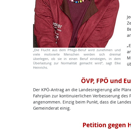
Je
Ze
Be
a
„E
„Die Flucht aus dem Pflege-Beruf wird zunehmen und
an
viele motivierte Menschen werden sich dreimal
Mi
überlegen, ob sie in einen Beruf einsteigen, in dem
Überlastung zur Normalität gemacht wird“, sagt Elke
üb
Heinrichs.
ÖVP, FPÖ und Eu
Der KPÖ-Antrag an die Landesregierung alle Plän
Fahrplan zur kontinuierlichen Verbesserung des 
angenommen. Einzig beim Punkt, dass die Landesre
Gemeinderat einig.
Petition gegen 