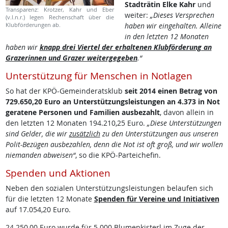
Stadträtin Elke Kahr
und
Transparenz: Krotzer, Kahr und Eber
weiter:
„Dieses Versprechen
(v.l.n.r.) legen Rechenschaft über die
Klubförderungen ab.
haben wir eingehalten. Alleine
in den letzten 12 Monaten
haben wir
knapp drei Viertel der erhaltenen Klubförderung an
Grazerinnen und Grazer weitergegeben
.“
Unterstützung für Menschen in Notlagen
So hat der KPÖ-Gemeinderatsklub
seit 2014 einen Betrag von
729.650,20 Euro an Unterstützungsleistungen
an 4.373 in Not
geratene Personen und Familien ausbezahlt
, davon allein in
den letzten 12 Monaten 194.210,25 Euro.
„Diese Unterstützungen
sind Gelder, die wir
zusätzlich
zu den Unterstützungen aus unseren
Polit-Bezügen ausbezahlen, denn die Not ist oft groß, und wir wollen
niemanden abweisen“
,
so die KPÖ-Parteichefin.
Spenden und Aktionen
Neben den sozialen Unterstützungsleistungen belaufen sich
für die letzten 12 Monate
Spenden für Vereine und Initiativen
auf 17.054,20 Euro.
24.250,00 Euro wurde für 5.000 Blumenkisterl im Zuge der