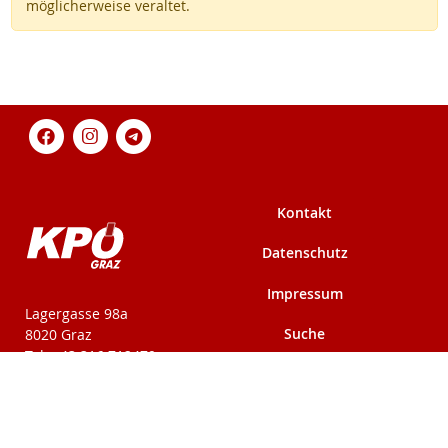
möglicherweise veraltet.
Kontakt
Datenschutz
Impressum
KPÖ-Steiermark
Lagergasse 98a
Suche
8020 Graz
Tel: +43 316 712479
Fax: +43 316 716291
Mehr auf kpoe-
Mehr auf kpoe-graz.at