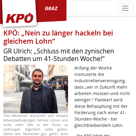
KPÖ Graz
KPÖ: „Nein zu länger hackeln bei
gleichem Lohn“
GR Ulrich: „Schluss mit den zynischen
Debatten um 41-Stunden Woche!“
Anfang der Woche
insinuierte die
Industriellenvereinigung,
dass „wir in Zukunft mehr
arbeiten müssen und nicht
weniger.“ Flankiert wird
diese Behauptung mit der
Forderung nach einer 41-
"Die Menschen wünschen sich bessere
Stunden-Woche - bei
Arbeitsbedingungen, höhere Löhne und
nicht, mehr Zeit in der Firma zu
gleichbleibendem Lohn.
verbringen. Eigentlich sollte gelten:
Geht’s den Menschen gut, geht’s auch
„
Die KPÖ lehnt das