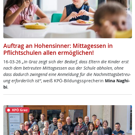
Auftrag an Hohensinner: Mittagessen in
Pflichtschulen allen ermöglichen!
16-03-26
„In Graz zeigt sich der Be­darf, dass El­tern die Kin­der erst
nach dem be­t­reu­ten Mit­tag­s­es­sen aus der Schu­le ab­ho­len, oh­ne
dass da­durch zwin­gend ei­ne An­mel­dung für die Nach­mit­tags­be­t­reu­
ung er­for­der­lich ist“
, weiß KPÖ-Bil­dungs­sp­re­che­rin
Mi­na Na­ghi­
bi
.
KPÖ Graz