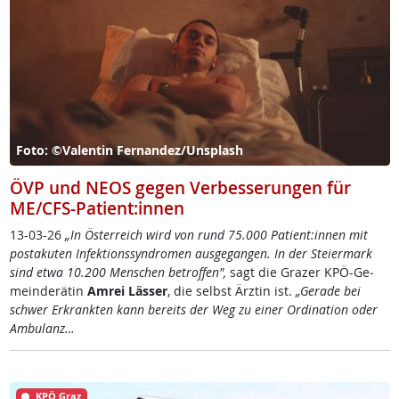
Foto: ©Valentin Fernandez/Unsplash
ÖVP und NEOS gegen Verbesserungen für
ME/CFS-Patient:innen
13-03-26
„In Ös­t­er­reich wird von rund 75.000 Pa­ti­ent:in­nen mit
posta­ku­ten In­fek­ti­ons­syn­dro­men aus­ge­gan­gen. In der Stei­er­mark
sind et­wa 10.200 Men­schen be­trof­fen",
sag­t ­die Gra­zer KPÖ-Ge­
mein­de­rä­tin
Am­rei Läs­ser
, die selbst Ärz­tin ist.
„Ge­ra­de bei
schwer Er­krank­ten kann be­reits der Weg zu ei­ner Or­di­na­ti­on oder
Am­bu­lanz…
KPÖ Graz