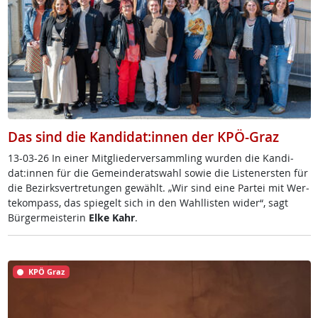
Das sind die Kandidat:innen der KPÖ-Graz
13-03-26 In ei­ner Mit­g­lie­der­ver­samm­ling wur­den die Kan­di­
dat:in­nen für die Ge­mein­de­rats­wahl so­wie die Lis­te­n­ers­ten für
die Be­zirks­ver­t­re­tun­gen ge­wählt. „Wir sind ei­ne Par­tei mit Wer­
te­kom­pass, das spie­gelt sich in den Wahl­lis­ten wi­der“, sagt
Bür­ger­meis­te­rin
El­ke Kahr
.
KPÖ Graz