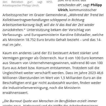
den Betrieben gut“, sagt KPÖ-
entschieden ab
“, sagt
Philipp
Arbeitssprecher Philipp Ulrich.
Ulrich
, kommunistischer
Arbeitssprecher im Grazer Gemeinderat.
„Während der Trend bei
Kollektivvertragsverhandlungen schleppend in Richtung
Arbeitszeitverkürzung läuft, will die IV das Rad der Zeit wieder
zurückdrehen.“
Unterstützung bekam der Vorschlag von
Verfassungs- und Europaministerin Karoline Edtstadler, welche
als Ministerin 18.752 Euro brutto Gehalt bezieht – und das 14-
mal im Jahr.
Kaum ein anderes Land der EU besteuert Arbeit stärker und
Vermögen geringer als Österreich. Nur 6 von 100 Euro kommen
aus Steuern von Unternehmensgewinnen, während 80 von 100
Euro aus Arbeit bzw. Konsum entstammen. Trotzdem soll die
Ungleichheit weiter verschärft werden. Dass im Jahre 2023 46,6
Millionen Überstunden im Wert von 1,5 Milliarden Euro an die
Beschäftigten erst gar nicht ausbezahlt wurden, finden weder
die Industriellenvereinigung, noch die Ministerin
erwähnenswert.
„Die Burnout Quote von Menschen im Berufsleben erzielt immer
wieder neue „Highscores“ und die Hälfte der Arbeitnehmerinnen