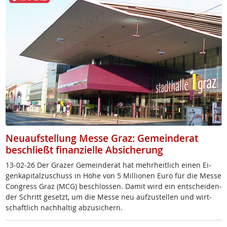
Neuaufstellung Messe Graz: Gemeinderat
beschließt finanzielle Absicherung
13-02-26 Der Gra­zer Ge­mein­de­rat hat mehr­heit­lich ei­nen Ei­
gen­ka­pi­tal­zu­schuss in Höhe von 5 Mil­lio­nen Eu­ro für die Mes­se
Con­gress Graz (MCG) be­sch­los­sen. Da­mit wird ein ent­schei­den­
der Schritt ge­setzt, um die Mes­se neu auf­zu­s­tel­len und wirt­
schaft­lich nach­hal­tig ab­zu­si­chern.