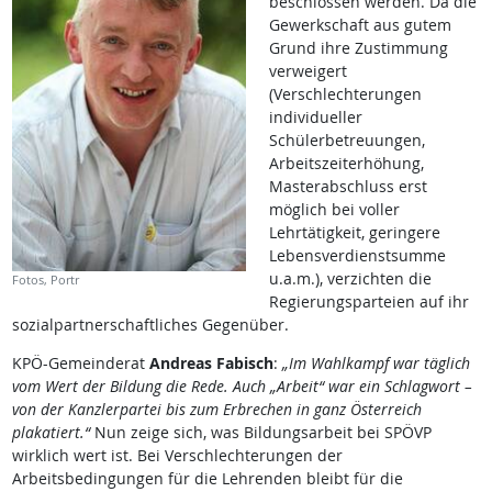
beschlossen werden. Da die
Gewerkschaft aus gutem
Grund ihre Zustimmung
verweigert
(Verschlechterungen
individueller
Schülerbetreuungen,
Arbeitszeiterhöhung,
Masterabschluss erst
möglich bei voller
Lehrtätigkeit, geringere
Lebensverdienstsumme
u.a.m.), verzichten die
Fotos, Portr
Regierungsparteien auf ihr
sozialpartnerschaftliches Gegenüber.
KPÖ-Gemeinderat
Andreas Fabisch
:
„Im Wahlkampf war täglich
vom Wert der Bildung die Rede. Auch „Arbeit“ war ein Schlagwort –
von der Kanzlerpartei bis zum Erbrechen in ganz Österreich
plakatiert.“
Nun zeige sich, was Bildungsarbeit bei SPÖVP
wirklich wert ist. Bei Verschlechterungen der
Arbeitsbedingungen für die Lehrenden bleibt für die