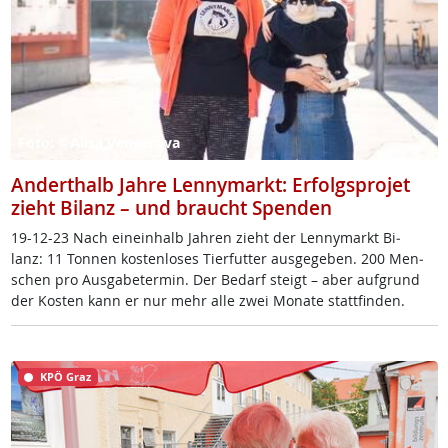
Foto: ©Alisa Vengerova
Anderthalb Jahre Lennymarkt: Erfolgsprojet
zieht Bilanz – und braucht Spenden
19-12-23 Nach ein­ein­halb Jah­ren zieht der Len­ny­markt Bi­
lanz: 11 Ton­nen kos­ten­lo­ses Tier­fut­ter aus­ge­ge­ben. 200 Men­
schen pro Aus­ga­be­ter­min. Der Be­darf steigt – aber auf­grund
der Kos­ten kann er nur mehr al­le zwei Mo­na­te statt­fin­den.
KPÖ Graz