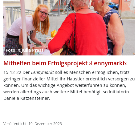
Foto: ©Julia Prassl
Mithelfen beim Erfolgsprojekt ›Lennymarkt‹
15-12-22 Der
Len­ny­markt
soll es Men­schen er­mög­li­chen, trotz
ge­rin­ger fi­nan­zi­el­ler Mit­tel ihr Haus­tier or­dent­lich ver­sor­gen zu
kön­nen. Um das wich­ti­ge An­ge­bot wei­ter­füh­ren zu kön­nen,
wer­den al­ler­dings auch wei­te­re Mit­tel be­nö­t­igt, so In­i­tia­to­rin
Da­nie­la Kat­zen­stei­ner.
Veröffentlicht: 19. Dezember 2023