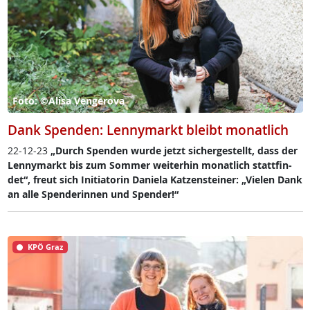
Foto: ©Alisa Vengerova
Dank Spenden: Lennymarkt bleibt monatlich
22-12-23
„Durch Spen­den wur­de jetzt si­cher­ge­s­tellt, dass der
Len­ny­markt bis zum Som­mer wei­ter­hin mo­nat­lich statt­fin­
det“, freut sich In­i­tia­to­rin Da­nie­la Kat­zen­stei­ner: „Vie­len Dank
an al­le Spen­de­rin­nen und Spen­der!“
KPÖ Graz