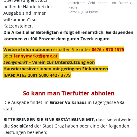
Überweisungen. Auch
ausreichen Geld haben, um Futter zu
helfende Hände bei der
kaufen.
Foto: © Julia Prassl
Ausgabe sind immer
willkommen“, so
Katzensteiner.
Die Arbeit aller Beteiligten erfolgt ehrenamtlich. Geldspenden
kommen zu 100 Prozent dem guten Zweck zugute.
Weitere Informationen
erhalten Sie unter
0676 / 970 1575
oder
lennymarkt@gmx.at
.
Lennymarkt
– Verein zur Unterstützung von
Haustierbesitzer:innen mit geringem Einkommen
IBAN: AT63 2081 5000 4427 3779
So kann man Tierfutter abholen
Die Ausgabe findet im
Grazer Volkshaus
in Lagergasse 98a
statt.
BITTE BRINGEN SIE EINE BESTÄTIGUNG MIT
, dass sie entweder
die
SocialCard
der Stadt Graz haben oder eine der folgenden
Leistungen beziehen: