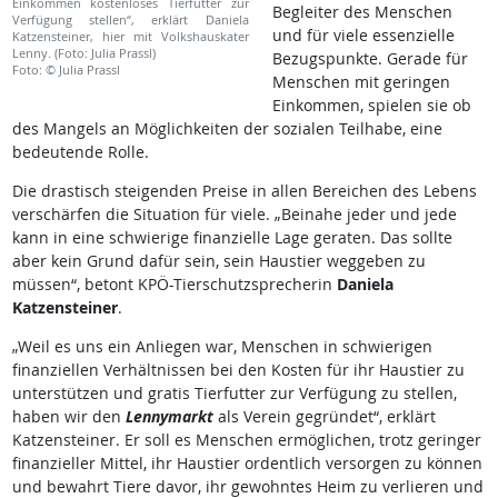
Einkommen kostenloses Tierfutter zur
Begleiter des Menschen
Verfügung stellen“, erklärt Daniela
und für viele essenzielle
Katzensteiner, hier mit Volkshauskater
Lenny. (Foto: Julia Prassl)
Bezugspunkte. Gerade für
Foto: © Julia Prassl
Menschen mit geringen
Einkommen, spielen sie ob
des Mangels an Möglichkeiten der sozialen Teilhabe, eine
bedeutende Rolle.
Die drastisch steigenden Preise in allen Bereichen des Lebens
verschärfen die Situation für viele. „Beinahe jeder und jede
kann in eine schwierige finanzielle Lage geraten. Das sollte
aber kein Grund dafür sein, sein Haustier weggeben zu
müssen“, betont KPÖ-Tierschutzsprecherin
Daniela
Katzensteiner
.
„Weil es uns ein Anliegen war, Menschen in schwierigen
finanziellen Verhältnissen bei den Kosten für ihr Haustier zu
unterstützen und gratis Tierfutter zur Verfügung zu stellen,
haben wir den
Lennymarkt
als Verein gegründet“, erklärt
Katzensteiner. Er soll es Menschen ermöglichen, trotz geringer
finanzieller Mittel, ihr Haustier ordentlich versorgen zu können
und bewahrt Tiere davor, ihr gewohntes Heim zu verlieren und