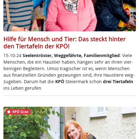
Hilfe für Mensch und Tier: Das steckt hinter
den Tiertafeln der KPÖ!
15-10-24
See­l­en­trös­ter, Weg­ge­fähr­te, Fa­mi­li­en­mit­g­lied
: Vie­le
Men­schen, die ein Haus­tier ha­ben, hän­gen sehr an ih­ren vier­
bei­ni­gen Be­g­lei­tern. Um­so tra­gi­scher ist es, wenn Men­schen
aus fi­nan­zi­el­len Grün­den ge­zwun­gen sind, ih­re Haus­tie­re weg­
zu­ge­ben. Dar­um hat die
KPÖ
Stei­er­mark schon
drei Tier­ta­feln
ins Le­ben ge­ru­fen
KPÖ Graz