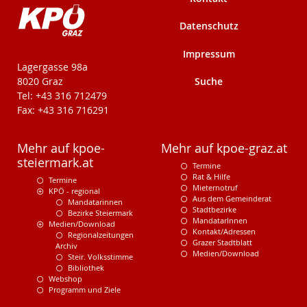
Datenschutz
Impressum
KPÖ-Steiermark
Lagergasse 98a
Suche
8020 Graz
Tel: +43 316 712479
Fax: +43 316 716291
Mehr auf kpoe-
Mehr auf kpoe-graz.at
steiermark.at
Termine
Rat & Hilfe
Termine
Mieternotruf
KPÖ - regional
Aus dem Gemeinderat
Mandatarinnen
Stadtbezirke
Bezirke Steiermark
MandatarInnen
Medien/Download
Kontakt/Adressen
Regionalzeitungen
Grazer Stadtblatt
Archiv
Medien/Download
Steir. Volksstimme
Bibliothek
Webshop
Programm und Ziele