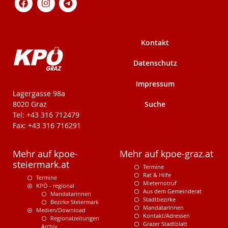
Kontakt
Datenschutz
Impressum
KPÖ-Steiermark
Lagergasse 98a
Suche
8020 Graz
Tel: +43 316 712479
Fax: +43 316 716291
Mehr auf kpoe-
Mehr auf kpoe-graz.at
steiermark.at
Termine
Rat & Hilfe
Termine
Mieternotruf
KPÖ - regional
Aus dem Gemeinderat
Mandatarinnen
Stadtbezirke
Bezirke Steiermark
MandatarInnen
Medien/Download
Kontakt/Adressen
Regionalzeitungen
Grazer Stadtblatt
Archiv