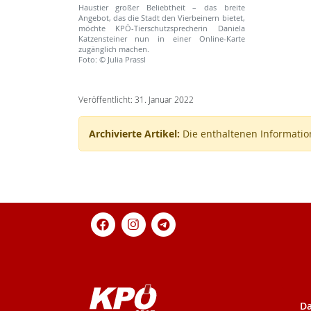
Haustier großer Beliebtheit – das breite
Angebot, das die Stadt den Vierbeinern bietet,
möchte KPÖ-Tierschutzsprecherin Daniela
Katzensteiner nun in einer Online-Karte
zugänglich machen.
Foto: © Julia Prassl
Veröffentlicht: 31. Januar 2022
Archivierte Artikel:
Die enthaltenen Information
Da