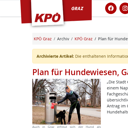
KPÖ Graz
KPÖ Graz
Archiv
KPÖ Graz
Plan für Hunde
Archivierte Artikel:
Die enthaltenen Information
Plan für Hundewiesen, Ga
„Die Stadt
einem Napf
Fachgeschä
übersichtl
Antrag im 
Hundehalt
Auch in Graz erfreut sich der Hund als