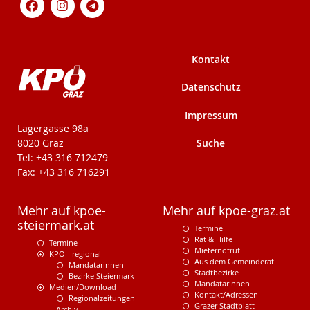
Kontakt
Datenschutz
Impressum
KPÖ-Steiermark
Lagergasse 98a
Suche
8020 Graz
Tel: +43 316 712479
Fax: +43 316 716291
Mehr auf kpoe-
Mehr auf kpoe-graz.at
steiermark.at
Termine
Rat & Hilfe
Termine
Mieternotruf
KPÖ - regional
Aus dem Gemeinderat
Mandatarinnen
Stadtbezirke
Bezirke Steiermark
MandatarInnen
Medien/Download
Kontakt/Adressen
Regionalzeitungen
Grazer Stadtblatt
Archiv