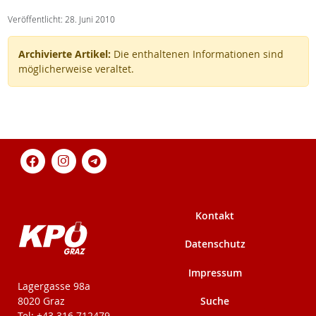
Veröffentlicht: 28. Juni 2010
Archivierte Artikel:
Die enthaltenen Informationen sind
möglicherweise veraltet.
Kontakt
Datenschutz
Impressum
KPÖ-Steiermark
Lagergasse 98a
Suche
8020 Graz
Tel: +43 316 712479