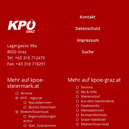
Kontakt
Datenschutz
Impressum
KPÖ-Steiermark
Lagergasse 98a
Suche
8020 Graz
Tel: +43 316 712479
Fax: +43 316 716291
Mehr auf kpoe-
Mehr auf kpoe-graz.at
steiermark.at
Termine
Rat & Hilfe
Termine
Mieternotruf
KPÖ - regional
Aus dem Gemeinderat
Mandatarinnen
Stadtbezirke
Bezirke Steiermark
MandatarInnen
Medien/Download
Kontakt/Adressen
Regionalzeitungen
Grazer Stadtblatt
Archiv
Medien/Download
Steir. Volksstimme