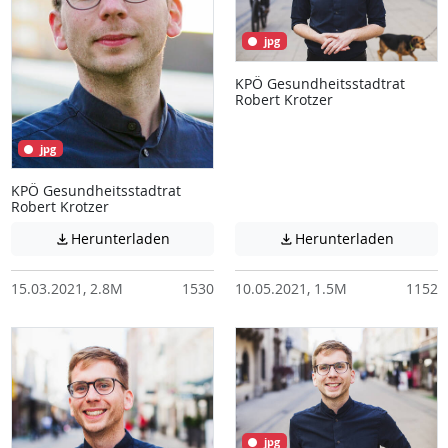
jpg
KPÖ Gesundheitsstadtrat
Robert Krotzer
jpg
KPÖ Gesundheitsstadtrat
Robert Krotzer
Achtung: Diese Datei enthält unter Umstä
Achtung:
Herunterladen
Herunterladen


15.03.2021, 2.8M
1530
10.05.2021, 1.5M
1152
jpg