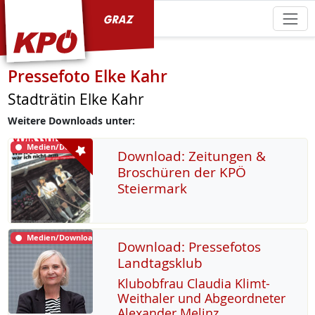
KPÖ Graz
Pressefoto Elke Kahr
Stadträtin Elke Kahr
Weitere Downloads unter:
Medien/Download
Download: Zeitungen &
Broschüren der KPÖ
Steiermark
Medien/Download
Download: Pressefotos
Landtagsklub
Klu­b­ob­frau Clau­dia Klimt-
Weitha­ler und Ab­ge­ord­ne­ter
Alex­an­der Me­linz