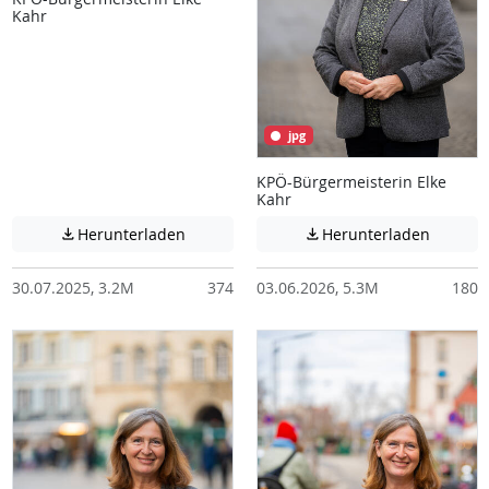
Kahr
jpg
KPÖ-Bürgermeisterin Elke
Kahr
Achtung: Diese Datei enthält unter Umstä
Achtung:
Herunterladen
Herunterladen


30.07.2025, 3.2M
374
03.06.2026, 5.3M
180