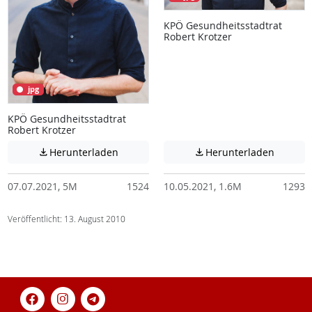
KPÖ Gesundheitsstadtrat
Robert Krotzer
jpg
KPÖ Gesundheitsstadtrat
Robert Krotzer
Achtung: Diese Datei enthält unter Umstä
Achtung:
Herunterladen
Herunterladen


07.07.2021, 5M
1524
10.05.2021, 1.6M
1293
Veröffentlicht: 13. August 2010