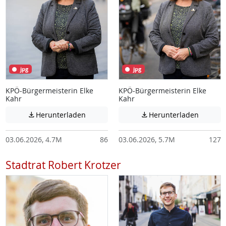
jpg
jpg
KPÖ-Bürgermeisterin Elke
KPÖ-Bürgermeisterin Elke
Kahr
Kahr
Achtung: Diese Datei enthält unter Umstä
Achtung:
Herunterladen
Herunterladen


03.06.2026, 4.7M
86
03.06.2026, 5.7M
127
Stadtrat Robert Krotzer