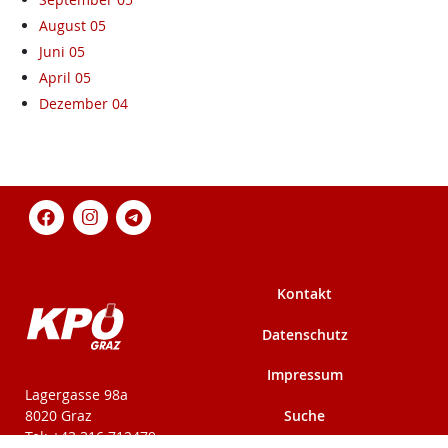
August 05
Juni 05
April 05
Dezember 04
Kontakt
Datenschutz
Impressum
KPÖ-Steiermark
Lagergasse 98a
Suche
8020 Graz
Tel: +43 316 712479