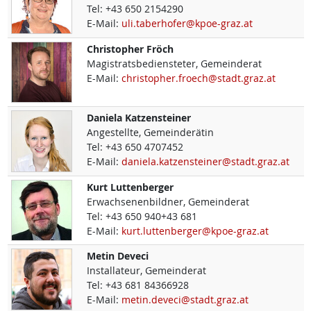
Tel:
+43 650 2154290
E-Mail:
uli.taberhofer@kpoe-graz.at
Christopher
Fröch
Magistratsbediensteter, Gemeinderat
E-Mail:
christopher.froech@stadt.graz.at
Daniela
Katzensteiner
Angestellte, Gemeinderätin
Tel:
+43 650 4707452
E-Mail:
daniela.katzensteiner@stadt.graz.at
Kurt
Luttenberger
Erwachsenenbildner, Gemeinderat
Tel:
+43 650 940+43 681
E-Mail:
kurt.luttenberger@kpoe-graz.at
Metin
Deveci
Installateur, Gemeinderat
Tel:
+43 681 84366928
E-Mail:
metin.deveci@stadt.graz.at