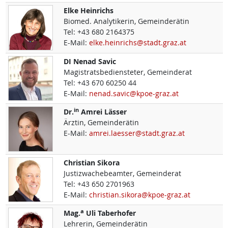
Elke
Heinrichs
Biomed. Analytikerin, Gemeinderätin
Tel:
+43 680 2164375
E-Mail:
elke.heinrichs@stadt.graz.at
DI
Nenad
Savic
Magistratsbediensteter, Gemeinderat
Tel:
+43 670 60250 44
E-Mail:
nenad.savic@kpoe-graz.at
in
Dr.
Amrei
Lässer
Ärztin, Gemeinderätin
E-Mail:
amrei.laesser@stadt.graz.at
Christian
Sikora
Justizwachebeamter, Gemeinderat
Tel:
+43 650 2701963
E-Mail:
christian.sikora@kpoe-graz.at
a
Mag.
Uli
Taberhofer
Lehrerin, Gemeinderätin