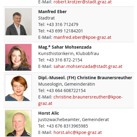
E-Mail:
robert.krotzer@stadt.graz.at
Manfred
Eber
Stadtrat
Tel:
+43 316 712479
Tel:
+43 699 12184201
E-Mail:
manfred.eber@kpoe-graz.at
a
Mag.
Sahar
Mohsenzada
Kunsthistorikerin, Klubobfrau
Tel:
+43 316 872-2154
E-Mail:
sahar.mohsenzada@stadt.graz.at
Dipl.-Museol. (FH)
Christine
Braunersreuther
Museologin, Gemeinderätin
Tel:
+43 664 608722154
E-Mail:
christine.braunersreuther@kpoe-
graz.at
Horst
Alic
Justizwachebeamter, Gemeinderat
Tel:
+43 676 8313965985
E-Mail:
horst.alic@kpoe-graz.at