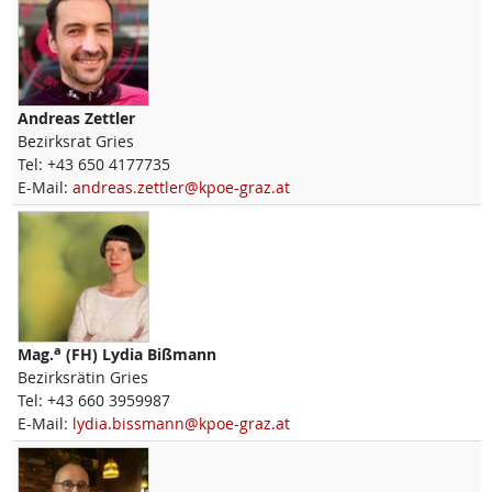
Andreas
Zettler
Bezirksrat Gries
Tel:
+43 650 4177735
E-Mail:
andreas.zettler@kpoe-graz.at
a
Mag.
(FH)
Lydia
Bißmann
Bezirksrätin Gries
Tel:
+43 660 3959987
E-Mail:
lydia.bissmann@kpoe-graz.at