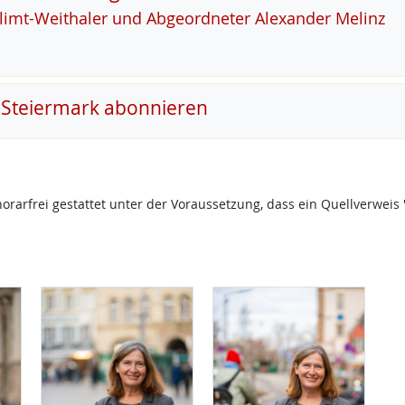
Klimt-Weitha­ler und Ab­ge­ord­ne­ter Alex­an­der Me­linz
 Steiermark abonnieren
onorarfrei gestattet unter der Voraussetzung, dass ein Quellverw