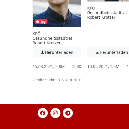
KPÖ
Gesundheitsstadtrat
Robert Krotzer
jpg
KPÖ
Gesundheitsstadtrat
Robert Krotzer
Achtung: Diese Datei enthält
Herunterladen
Herunterladen


15.03.2021, 2.8M
1530
10.05.2021, 1.5M
1
Veröffentlicht: 13. August 2010