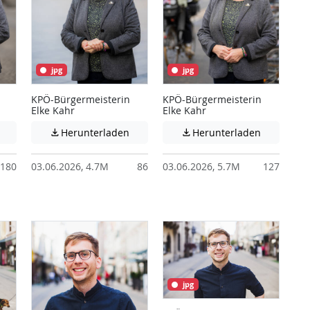
jpg
jpg
KPÖ-Bürgermeisterin
KPÖ-Bürgermeisterin
Elke Kahr
Elke Kahr
 unter Umständen nicht barrierefreie Inhalte!
Achtung: Diese Datei enthält unter Umständen nicht barrierefreie I
Achtung: Diese Datei enthält unter Ums
Achtung: D
Herunterladen
Herunterladen


180
03.06.2026, 4.7M
86
03.06.2026, 5.7M
127
jpg