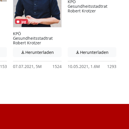
KPÖ
Gesundheitsstadtrat
Robert Krotzer
jpg
KPÖ
Gesundheitsstadtrat
Robert Krotzer
 unter Umständen nicht barrierefreie Inhalte!
Achtung: Diese Datei enthält unter Umständen nicht barrierefreie I
Achtung: Diese Datei enthält unter Ums
Achtung: D
Herunterladen
Herunterladen


153
07.07.2021, 5M
1524
10.05.2021, 1.6M
1293