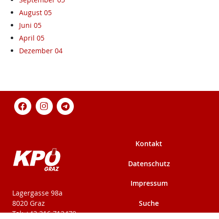
August 05
Juni 05
April 05
Dezember 04
Kontakt
Datenschutz
Impressum
KPÖ-Steiermark
Lagergasse 98a
Suche
8020 Graz
Tel: +43 316 712479